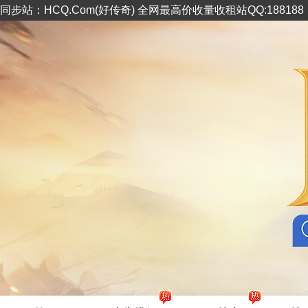
同步站：HCQ.Com(好传奇) 全网最高价收量收租站QQ:18818