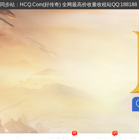
同步站：HCQ.Com(好传奇) 全网最高价收量收租站QQ:18818