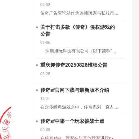
09-03
传奇广告查询站作为连接玩家与私服市场的核心平台，其数据的准确性和安全性直接关系到用户体验、市场信任度及行业生态健康。为构建可靠的数据体系，平台需从技术架构、流程管理、法律合规等多维度构建防护网。以下从
关于打击多款《传奇》侵权游戏的
公告
09-06
深圳旭玩科技有限公司（以下简称“我司”）依据相关转授权文件获得原始著作权人韩国亚拓士软件有限公司针对《LegendofMirII》（中文名：《传奇》）网
重庆趣传奇20250826维权公告
08-26
传奇sf官网下载与最新版本介绍
11-04
在众多经典游戏之中，传奇系列一直占据着不可替代的地位。无论是当年在网吧里与朋友并肩作战的热血时刻，还是如今在手机或电脑上重温那段激情岁月，传奇sf都以其独特的魅力吸引着无数玩家。而随着技术的发展和玩家
传奇sf中哪一个玩家被战士虐
09-09
在传奇sf中，玩家在与其他玩家进行pk时，有时会被对方的技能击中，也有时会被对方战士击杀。虽然战士在游戏前期，在技能上没有法师给力，但是战士有绝对的优势，特别是战士的防御和血量，完全可以抵挡住对方的伤