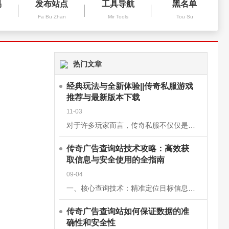
易
发布站点
工具导航
黑名单
Fa Bu Zhan
Mir Tools
Tou Su
热门文章
经典玩法与全新体验||传奇私服游戏
推荐与最新版本下载
11-03
对于许多玩家而言，传奇私服不仅仅是一款游戏，更是一段青春的回忆。它继承了经典《传奇》的核心玩法，保留了战士、法师、道士三大职业的经典设定，同时在画面、操作和系统上进行了优化升级，让老玩家找回曾经的激情
传奇广告查询站技术攻略：高效获
取信息与安全使用的全指南
09-04
一、核心查询技术：精准定位目标信息关键词组合搜索基础关键词：使用“传奇私服”“新开传奇”“传奇开服表”等核心词，快速定位查询站。进阶组合：结合版本（如“1.76复古传奇”）、区服（如“双线三区”）、特
传奇广告查询站如何保证数据的准
确性和安全性