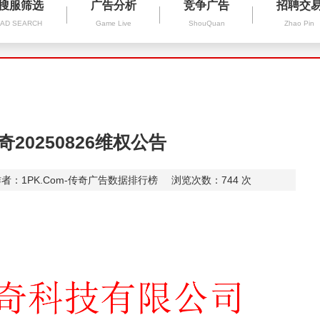
搜服筛选
广告分析
竞争广告
招聘交
AD SEARCH
Game Live
ShouQuan
Zhao Pin
20250826维权公告
者：1PK.Com-传奇广告数据排行榜
浏览次数：
744
次