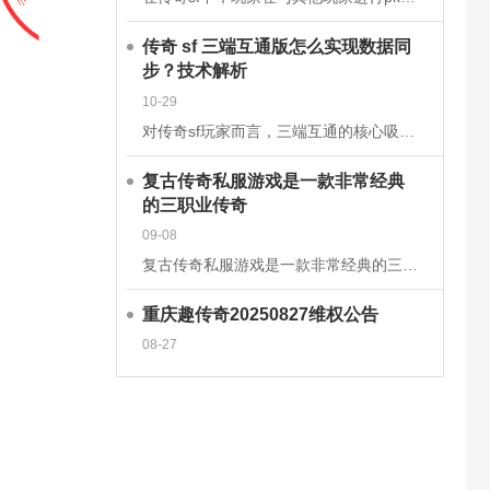
传奇 sf 三端互通版怎么实现数据同
步？技术解析
10-29
对传奇sf玩家而言，三端互通的核心吸引力在于安卓、iOS、PC端的无缝衔接，而这一切的背后，是一套成熟的跨平台数据同步技术体系在支撑。2025年主流的传奇sf三端互通版，已通过云端架构升级和同步机制优
复古传奇私服游戏是一款非常经典
的三职业传奇
09-08
复古传奇私服游戏是一款非常经典的三职业传奇手游，这款经典传奇手游完美继承了经典的战法道三大职业玩法，多种技能可以学习去挑战强大的boss，感兴趣的玩家快来下载体验吧!复古传奇私服游戏介绍一款复古传奇手
重庆趣传奇20250827维权公告
08-27