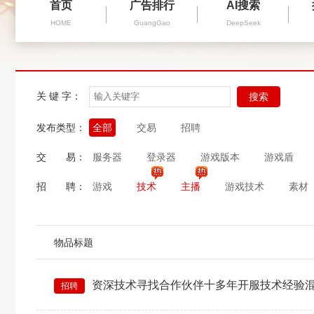
首页
广告排行
AI搜索
HOME
GuangGao
DeepSeek
关 键 字：
搜索
发布类型：
全部
交易
招聘
交 易：
服务器
登录器
游戏版本
游戏盾
招 聘：
游戏
技术
主播
游戏技术
素材
物品标题
资深技术寻找合作伙伴十多年开服技术经验
招聘