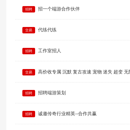
招一个端游合作伙伴
招聘
代练代练
交易
工作室招人
招聘
高价收专属 沉默 复古攻速 宠物 迷失 超变 无限刀 等等版本，论坛
交易
招聘端游策划
招聘
诚邀传奇行业精英--合作共赢
招聘