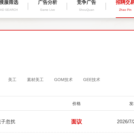
搜服筛选
广告分析
竞争广告
招聘交
AD SEARCH
Game Live
ShouQuan
Zhao Pin
美工
素材美工
GOM技术
GEE技术
价格
发
面议
混子忽扰
2026/7/