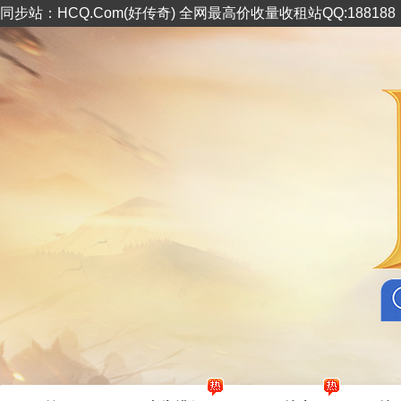
同步站：HCQ.Com(好传奇) 全网最高价收量收租站QQ:18818