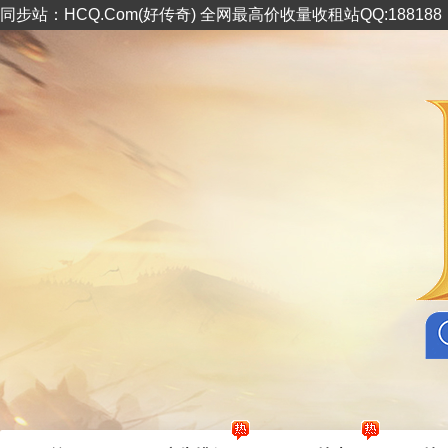
同步站：HCQ.Com(好传奇) 全网最高价收量收租站QQ:18818