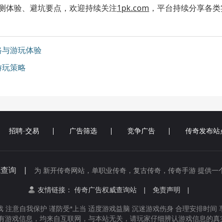
测体验、避坑要点，欢迎持续关注
1pk.com
，平台持续分享各类
路与游玩体验
游玩策略
招聘·交易
广告筛选
竞争广告
传奇发布站
线查询 |
为 新开传奇网站，单职业传奇，复古传奇，传奇手游 提供一
友情链接：
传奇广告权威查询站
|
免责声明
|
 注意自我保护 谨防受*上当 适度游戏益脑 沉迷游戏伤身 合理安排时间
有游戏信息，均来自互联网，与本站无关，请玩家仔细辨认游戏信息的真实