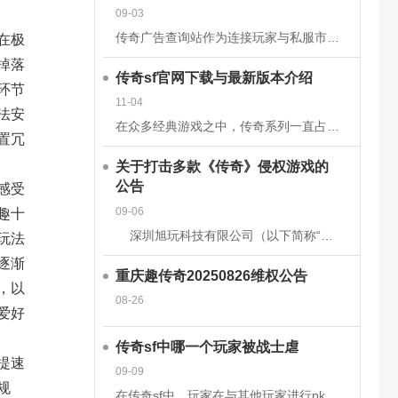
09-03
在极
传奇广告查询站作为连接玩家与私服市场的核心平台，其数据的准确性和安全性直接关系到用户体验、市场信任度及行业生态健康。为构建可靠的数据体系，平台需从技术架构、流程管理、法律合规等多维度构建防护网。以下从
掉落
传奇sf官网下载与最新版本介绍
环节
11-04
法安
在众多经典游戏之中，传奇系列一直占据着不可替代的地位。无论是当年在网吧里与朋友并肩作战的热血时刻，还是如今在手机或电脑上重温那段激情岁月，传奇sf都以其独特的魅力吸引着无数玩家。而随着技术的发展和玩家
置冗
关于打击多款《传奇》侵权游戏的
感受
公告
趣十
09-06
深圳旭玩科技有限公司（以下简称“我司”）依据相关转授权文件获得原始著作权人韩国亚拓士软件有限公司针对《LegendofMirII》（中文名：《传奇》）网
玩法
逐渐
重庆趣传奇20250826维权公告
，以
08-26
爱好
传奇sf中哪一个玩家被战士虐
提速
09-09
规
在传奇sf中，玩家在与其他玩家进行pk时，有时会被对方的技能击中，也有时会被对方战士击杀。虽然战士在游戏前期，在技能上没有法师给力，但是战士有绝对的优势，特别是战士的防御和血量，完全可以抵挡住对方的伤