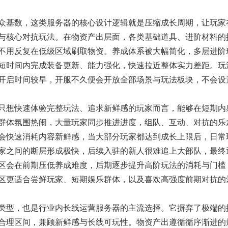
众基数，这类服务器的核心设计逻辑就是压缩成长周期，让玩家
与核心对抗玩法。在物资产出层面，各类基础道具、进阶材料的
不用反复在低级区域刷取物资。养成体系被大幅简化，多层进阶
短时间内完成装备更新、能力强化，快速拉近整体实力差距。玩
开启时间较早，开服不久便会开放全部场景与玩法板块，不会设
想快速体验完整玩法、追求新鲜感的玩家而言，能够在短期内
群体氛围热闹，大量玩家同步推进进度，组队、互动、对抗的乐
会快速消耗内容新鲜感，当大部分玩家都达到成长上限后，日常
家之间的断层形成极快，后续入驻的新人很难追上大部队，最终
区会在前期压低养成难度，后期逐步提升高阶玩法的消耗与门槛
区更适合尝鲜玩家、短期娱乐群体，以及喜欢高强度前期对抗的
类型，也是行业内长线运营服务器的主流选择。它摒弃了极端的
合理区间，兼顾新鲜感与长线可玩性。物资产出遵循循序渐进的