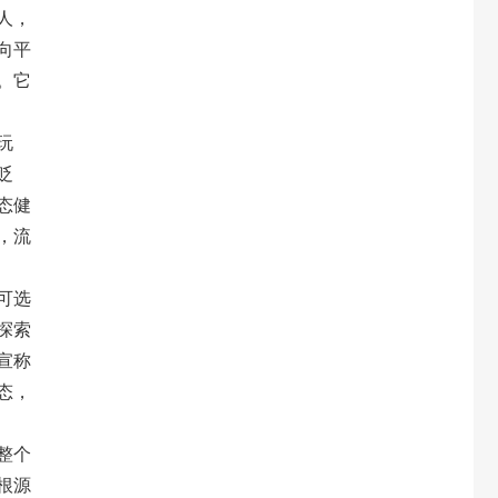
人，
向平
。它
玩
贬
态健
，流
可选
探索
宣称
态，
整个
根源