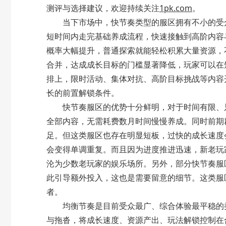
测评与选择建议，欢迎持续关注
1pk.com
。
当下市场中，
快节奏类型
的服区拥有不小的受
短时间内走完基础养成流程，快速接触到高阶内容
概率大幅提升，普通探索就能轻松积累大量资源，
合并，达成成长目标的门槛显著降低，玩家可以在
排上，限时活动、集体对抗、高阶目标挑战等内容
长的前置解锁条件。
快节奏服区的优势十分鲜明，对于时间有限、只
全部内容，无需耗费数月时间慢慢养成。同时前期
足。但这类服区也存在明显短板，过快的成长速度
会变得单调重复。而且因为进度推进迅速，新老玩
沦为少数老玩家的娱乐场所。另外，部分快节奏服
此引导额外投入，这也是需要留意的细节。这类服
者。
均衡节奏
是目前受众最广、综合体验最平稳的
与拖沓，将成长速度、资源产出、玩法解锁控制在