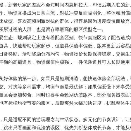
慢，新老玩家的差距不会短时间内急剧拉大，即便后期入驻的新
作、物资互换成为日常主流，对抗冲突反而被弱化，整体氛围偏
速成型、喜欢高频刺激对抗的群体，很容易因为进度缓慢而放弃
积累过程的人群，也是留存率最高的服区类型之一。
生态、规则设定上也有着配套区别。快节奏服区为了配合速成
道具，快速帮助玩家起步，但道具保值率偏低，版本更新后容易
日常奖励、活动奖励分布均匀，物资物价长期保持稳定，交易生
平衡的高额道具，物资保值性极强，一件优质道具可以长期使用
好体验的第一步。如果只是短期消遣，想快速体验全部玩法，
交、对抗等多种需求，均衡节奏是最优解；如果偏爱慢下来享受
服区会更加契合。同时也要学会甄别伪装版本，部分服务器表面
也有标榜均衡节奏的服区，后期突然大幅加快进度，扰乱整体生
只是适配不同的游玩理念与生活状态。多元化的节奏设计，让
，跳出只看画面和玩法的误区，优先判断整体成长节奏，才能从