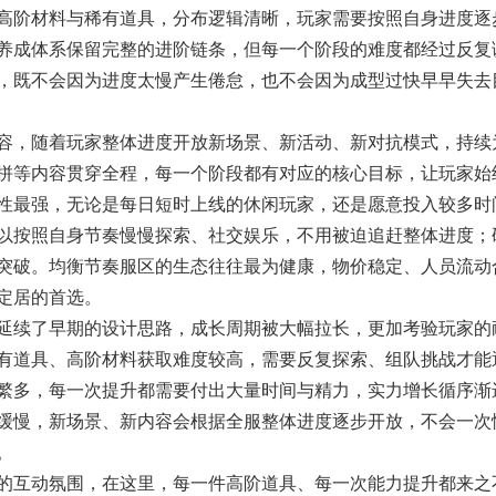
高阶材料与稀有道具，分布逻辑清晰，玩家需要按照自身进度逐
养成体系保留完整的进阶链条，但每一个阶段的难度都经过反复
，既不会因为进度太慢产生倦怠，也不会因为成型过快早早失去
，随着玩家整体进度开放新场景、新活动、新对抗模式，持续
拼等内容贯穿全程，每一个阶段都有对应的核心目标，让玩家始
性最强，无论是每日短时上线的休闲玩家，还是愿意投入较多时
以按照自身节奏慢慢探索、社交娱乐，不用被迫追赶整体进度；
突破。均衡节奏服区的生态往往最为健康，物价稳定、人员流动
定居的首选。
延续了早期的设计思路，成长周期被大幅拉长，更加考验玩家的
有道具、高阶材料获取难度较高，需要反复探索、组队挑战才能
繁多，每一次提升都需要付出大量时间与精力，实力增长循序渐
缓慢，新场景、新内容会根据全服整体进度逐步开放，不会一次
。
互动氛围，在这里，每一件高阶道具、每一次能力提升都来之