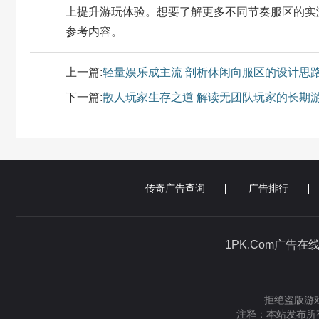
上提升游玩体验。想要了解更多不同节奏服区的实
参考内容。
上一篇:
轻量娱乐成主流 剖析休闲向服区的设计思
下一篇:
散人玩家生存之道 解读无团队玩家的长期
传奇广告查询
广告排行
1PK.Com广告在
拒绝盗版游戏
注释：本站发布所