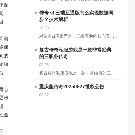
步探
调
传奇 sf 三端互通版怎么实现数据同
步？技术解析
目
10-29
对传奇sf玩家而言，三端互通的核心吸引力在于安卓、iOS、PC端的无缝衔接，而这一切的背后，是一套成熟的跨平台数据同步技术体系在支撑。2025年主流的传奇sf三端互通版，已通过云端架构升级和同步机制优
为游
终保
复古传奇私服游戏是一款非常经典
间的
的三职业传奇
硬核
09-08
合
复古传奇私服游戏是一款非常经典的三职业传奇手游，这款经典传奇手游完美继承了经典的战法道三大职业玩法，多种技能可以学习去挑战强大的boss，感兴趣的玩家快来下载体验吧!复古传奇私服游戏介绍一款复古传奇手
重庆趣传奇20250827维权公告
耐心
08-27
逐步
进，
性全
不