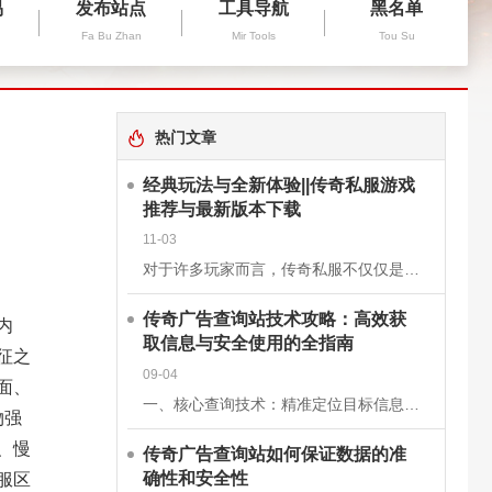
易
发布站点
工具导航
黑名单
Fa Bu Zhan
Mir Tools
Tou Su
热门文章
经典玩法与全新体验||传奇私服游戏
推荐与最新版本下载
11-03
对于许多玩家而言，传奇私服不仅仅是一款游戏，更是一段青春的回忆。它继承了经典《传奇》的核心玩法，保留了战士、法师、道士三大职业的经典设定，同时在画面、操作和系统上进行了优化升级，让老玩家找回曾经的激情
传奇广告查询站技术攻略：高效获
内
取信息与安全使用的全指南
征之
09-04
面、
一、核心查询技术：精准定位目标信息关键词组合搜索基础关键词：使用“传奇私服”“新开传奇”“传奇开服表”等核心词，快速定位查询站。进阶组合：结合版本（如“1.76复古传奇”）、区服（如“双线三区”）、特
物强
、慢
传奇广告查询站如何保证数据的准
服区
确性和安全性