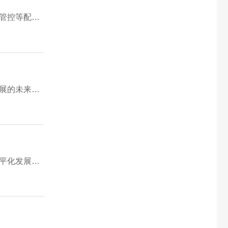
解析各类跨服玩法对于盘活服务器后期人气的作用，梳理跨服对战、物资流通带来的优势与隐患，解读分层匹配、物价管控等配套优化方案。
解析传奇打金行业从脚本乱象到规范手动生态的变革过程，对比快餐服与正规养老服的打金差距，解读打金体系良性发展的未来趋势。
解读传奇从重氪收割转向轻氪金公平模式的行业变革，分析小额便民付费的优势，对比传统重度氪金弊端，解读未来公平化发展趋势。