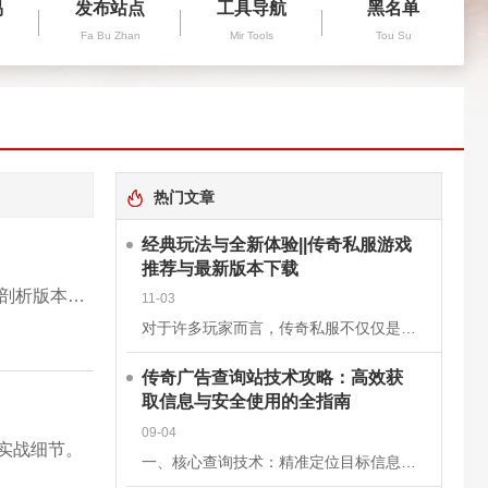
易
发布站点
工具导航
黑名单
Fa Bu Zhan
Mir Tools
Tou Su
热门文章
经典玩法与全新体验||传奇私服游戏
推荐与最新版本下载
传奇行业版本更新迭代速度飞快，不少新服不断推出花样繁多的新系统，但是大量老玩家体验过后很快流失，本文深度剖析版本设计当中的问题，聊聊到底什么样的改动才能够留住核心玩家。
11-03
对于许多玩家而言，传奇私服不仅仅是一款游戏，更是一段青春的回忆。它继承了经典《传奇》的核心玩法，保留了战士、法师、道士三大职业的经典设定，同时在画面、操作和系统上进行了优化升级，让老玩家找回曾经的激情
传奇广告查询站技术攻略：高效获
取信息与安全使用的全指南
09-04
实战细节。
一、核心查询技术：精准定位目标信息关键词组合搜索基础关键词：使用“传奇私服”“新开传奇”“传奇开服表”等核心词，快速定位查询站。进阶组合：结合版本（如“1.76复古传奇”）、区服（如“双线三区”）、特