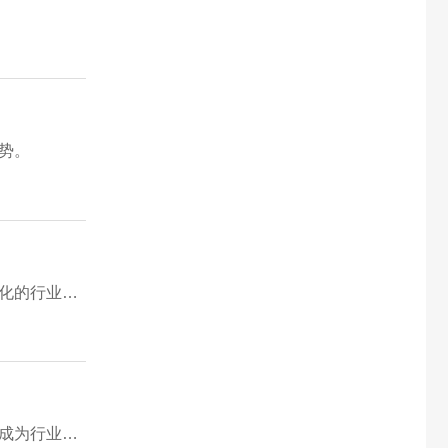
势。
解析单职业、合击、复古微变三大主流特色版本的玩法特点、适配人群、优缺点与市场格局，解读传奇版本细分、精品化的行业发展趋势。
对比超变快餐服与复古均衡服的核心差异，解析传奇版本精品化、长线化迭代趋势，解读复古服凭公平、保值、高留存成为行业主流的核心原因。