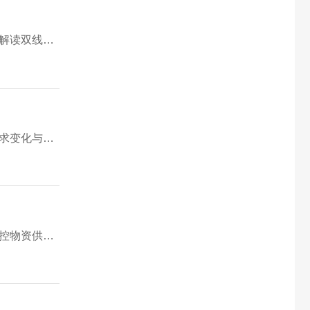
对比原版复古服与高清优化服的受众与优缺点，分析画面音效升级的行业趋势，明确视听革新不能改动传奇核心玩法，解读双线并行的市场格局。
解读传奇从强制绑定大型行会向自由轻量化社交转型的趋势，对比新旧社交模式优缺点，分析碎片化时代下玩家社交需求变化与服务器配套调整方向。
解读分层多元化活动设计思路，分析休闲、打宝、竞技三类活动的运营价值，对比老式单一活动短板，讲解活动如何调控物资供需、兼顾各类玩家收益。