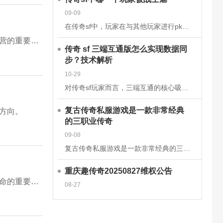
09-09
在传奇sf中，玩家在与其他玩家进行pk时，有时会被对方的技能击中，也有时会被对方战士击杀。虽然战士在游戏前期，在技能上没有法师给力，但是战士有绝对的优势，特别是战士的防御和血量，完全可以抵挡住对方的伤
分析外挂对服务器造成的破坏，解读现阶段主流反外挂方案，剖析玩家偏好转变，说明公平手动环境对于服务器长久运营的重要意义。
传奇 sf 三端互通版怎么实现数据同
步？技术解析
10-29
对传奇sf玩家而言，三端互通的核心吸引力在于安卓、iOS、PC端的无缝衔接，而这一切的背后，是一套成熟的跨平台数据同步技术体系在支撑。2025年主流的传奇sf三端互通版，已通过云端架构升级和同步机制优
复古传奇私服游戏是一款非常经典
方向。
的三职业传奇
09-08
复古传奇私服游戏是一款非常经典的三职业传奇手游，这款经典传奇手游完美继承了经典的战法道三大职业玩法，多种技能可以学习去挑战强大的boss，感兴趣的玩家快来下载体验吧!复古传奇私服游戏介绍一款复古传奇手
重庆趣传奇20250827维权公告
分析外挂脚本对服务器经济生态的破坏，介绍多层级反作弊检测机制，解读外挂治理对于留住真人玩家、延长服务器寿命的重要价值。
08-27