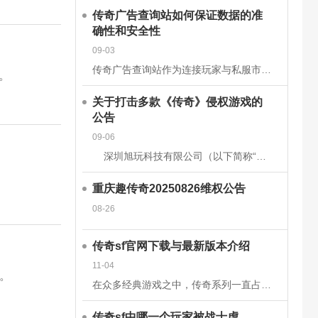
传奇广告查询站如何保证数据的准
确性和安全性
09-03
传奇广告查询站作为连接玩家与私服市场的核心平台，其数据的准确性和安全性直接关系到用户体验、市场信任度及行业生态健康。为构建可靠的数据体系，平台需从技术架构、流程管理、法律合规等多维度构建防护网。以下从
。
关于打击多款《传奇》侵权游戏的
公告
09-06
深圳旭玩科技有限公司（以下简称“我司”）依据相关转授权文件获得原始著作权人韩国亚拓士软件有限公司针对《LegendofMirII》（中文名：《传奇》）网
重庆趣传奇20250826维权公告
08-26
传奇sf官网下载与最新版本介绍
11-04
。
在众多经典游戏之中，传奇系列一直占据着不可替代的地位。无论是当年在网吧里与朋友并肩作战的热血时刻，还是如今在手机或电脑上重温那段激情岁月，传奇sf都以其独特的魅力吸引着无数玩家。而随着技术的发展和玩家
传奇sf中哪一个玩家被战士虐