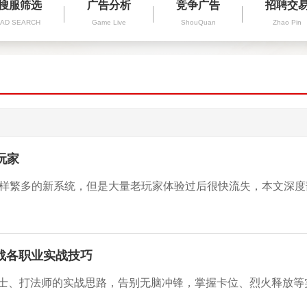
搜服筛选
广告分析
竞争广告
招聘交
AD SEARCH
Game Live
ShouQuan
Zhao Pin
玩家
对战各职业实战技巧
道士、打法师的实战思路，告别无脑冲锋，掌握卡位、烈火释放等