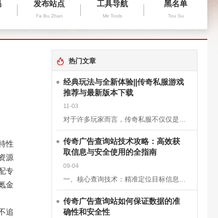
易
发布站点
工具导航
黑名单
Fa Bu Zhan
Mir Tools
Tou Su
热门文章
经典玩法与全新体验||传奇私服游戏
推荐与最新版本下载
11-03
对于许多玩家而言，传奇私服不仅仅是一款游戏，更是一段青春的回忆。它继承了经典《传奇》的核心玩法，保留了战士、法师、道士三大职业的经典设定，同时在画面、操作和系统上进行了优化升级，让老玩家找回曾经的激情
传奇广告查询站技术攻略：高效获
特性
取信息与安全使用的全指南
资源
09-04
配专
一、核心查询技术：精准定位目标信息关键词组合搜索基础关键词：使用“传奇私服”“新开传奇”“传奇开服表”等核心词，快速定位查询站。进阶组合：结合版本（如“1.76复古传奇”）、区服（如“双线三区”）、特
氪金
传奇广告查询站如何保证数据的准
确性和安全性
不追