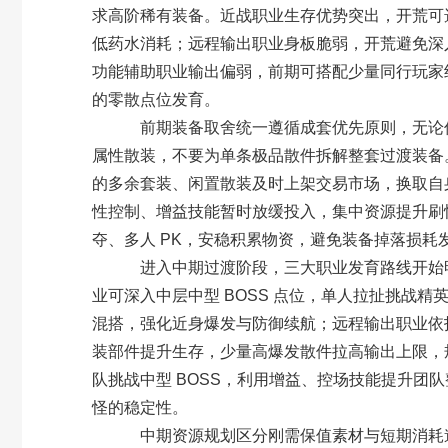
求高阶稀有装备。近战职业生存优势突出，开荒可
低药水消耗；远程输出职业身板脆弱，开荒避免深
功能辅助职业输出偏弱，前期可搭配少量同行玩家
的零散点位发育。
前期装备取舍统一遵循成套优先原则，无论何
属性散装，不要为单条极品散件拆解整套过渡装备
的多余套装、闲置散装及时上架交易市场，换取自
性控制、增益技能暂时放缓投入，集中资源提升刷
夺、多人 PK，安稳积累物资，避免装备掉落损耗
进入中期过渡阶段，三大职业发育路线开始明
业可深入中层中型 BOSS 点位，单人拉扯挑战精
混搭，强化近身爆发与防御续航；远程输出职业依
装部件提升生存，少量高爆发散件拉高输出上限，
队挑战中型 BOSS，利用增益、控场技能提升团
怪的稳定性。
中期资源规划区分刚需保值素材与短期消耗道