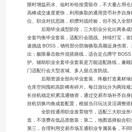
限时增益药水、临时补给按需留存，不大量占用仓
高峰成交速度更快，利用换取的通用货币补齐自身缺
位、职业对抗思路，积攒对战经验，但不投入全部
后期毕业成型阶段，三大职业分化出两条成型
全套均衡毕业套装，适配行会团战、持续打宝，攻
速挑战 BOSS，牺牲部分防御换取高额近身伤害
出；极限暴击散件混搭路线，适合定点蹲守 BOS
护。辅助职业全套毕业套装是万能适配路线，兼顾
门适配行会大型攻城、多人据点攻防战。
后期资源全部向毕业套装、终极打造素材倾斜
仓库空间囤积高阶稀有碎片。每日游玩分为两段规划
长挂机稳定积累流通物资，通过交易市场补齐自身
挂机切换均衡成套配置，根据当日玩法灵活调整搭
全阶段通用职业发育细节，适配三大职业所有
造，不浪费在低品质散装；第二，地图选择贴合职
第三，合理利用交易市场互通职业专属装备，不同