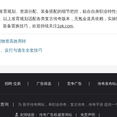
育规划、资源分配、装备搭配的细节把控，贴合自身职业特性
。以上发育规划适配各类复古传奇版本，无氪金道具依赖，实操
拉扯、装备置换技巧，欢迎持续关注
1pk.com
。
现物资高效周转
走位、反打与逃生全套技巧
招聘·交易
广告筛选
竞争广告
传奇发布站
线查询 |
为 新开传奇网站，单职业传奇，复古传奇，传奇手游 提供一
友情链接：
传奇广告权威查询站
|
免责声明
|