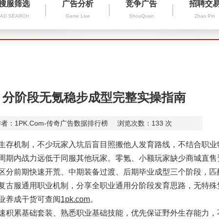
搜服筛选
广告分析
竞争广告
招聘交
AD SEARCH
Game Live
ShouQuan
Zhao Pin
 分阶段无氪稳步成型完整实操指南
者：1PK.Com-传奇广告数据排行榜
浏览次数：
133
次
存机制，不少玩家入坑后盲目照搬他人发育路线，不结合职业
周期内战力远低于同服其他玩家。零氪、小额玩家缺少商城直售
区分前期快速开荒、中期装备过渡、后期毕业成型三个阶段，匹
复古服通用职业机制，分享全职业通用分阶段发育思路，无特殊
业养成干货可查阅
1pk.com
。
积累基础套装、熟悉职业基础技能，优先保证野外生存能力，