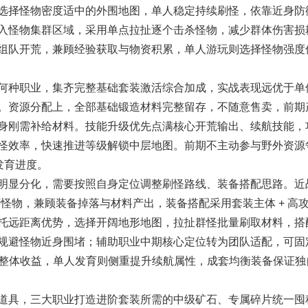
选择怪物密度适中的外围地图，单人稳定持续刷怪，依靠近身防
入怪物集群区域，采用单点拉扯逐个击杀怪物，减少群体伤害损
组队开荒，兼顾经验获取与物资积累，单人游玩则选择怪物强度
种职业，集齐完整基础套装激活综合加成，实战表现远优于单
。资源分配上，全部基础锻造材料完整留存，不随意售卖，前期
身刚需补给材料。技能升级优先点满核心开荒输出、续航技能，
怪效率，快速推进等级解锁中层地图。前期不主动参与野外资源
发育进度。
显分化，需要按照自身定位调整刷怪路线、装备搭配思路。近
英怪物，兼顾装备掉落与材料产出，装备搭配采用套装主体 + 高
托远距离优势，选择开阔地形地图，拉扯群怪批量刷取材料，搭
规避怪物近身围堵；辅助职业中期核心定位转为团队适配，可固
队整体收益，单人发育则侧重提升续航属性，成套均衡装备保证独
具，三大职业打造进阶套装所需的中级矿石、专属碎片统一囤