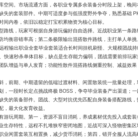
库空间。市场流通方面，各职业专属多余装备分时段上架，晚间
失的套装部件。中期可适度参与低强度野外争夺，熟悉基础 PK
时间内卷，依旧以稳定打宝积累物资为核心目标。
路线，玩家可根据自身游玩偏好自由选择。近战职业第一条路
防均衡容错率高；第二条极限输出混搭散件路线，主打单人单挑
。远程输出职业全套毕业套装适合长时间挂机刷怪、大规模团战持
S、快速秒杀单体目标，缺点是生存能力偏弱，团战需要前排玩家
团队增益与单人发育；功能性散件混搭路线侧重控制、减益效果
，前期、中期遗留的低端过渡材料、闲置散装统一批量处理，
，一段时长定点挑战终极 BOSS，争夺毕业装备产出渠道；一
缺失的装备部件。团战、大型对抗优先匹配自身装备搭配路线，
配，最大化发育收益。
游玩周期。第一，资源不盲目消耗，养成素材优先投入成套装
业生存特性，远程不扎堆狭窄密闭地图，近战可深入怪物密集区
职业闲置套装互相置换，减少货币消耗；第四，错开全服人流高