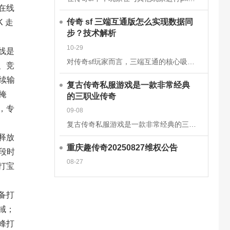
在线
传奇 sf 三端互通版怎么实现数据同
 走
步？技术解析
10-29
线是
对传奇sf玩家而言，三端互通的核心吸引力在于安卓、iOS、PC端的无缝衔接，而这一切的背后，是一套成熟的跨平台数据同步技术体系在支撑。2025年主流的传奇sf三端互通版，已通过云端架构升级和同步机制优
、竞
续输
复古传奇私服游戏是一款非常经典
掩
的三职业传奇
，专
09-08
复古传奇私服游戏是一款非常经典的三职业传奇手游，这款经典传奇手游完美继承了经典的战法道三大职业玩法，多种技能可以学习去挑战强大的boss，感兴趣的玩家快来下载体验吧!复古传奇私服游戏介绍一款复古传奇手
释放
重庆趣传奇20250827维权公告
段时
08-27
打宝
备打
域；
峰打