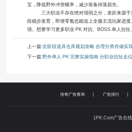
宝，降低野外冲突概率，减少装备掉落损失。
三大职业不存在绝对强弱之分，差距来源于发
段稳步发育，即便零氪也能追上全服主流玩家进度
强。想要学习更多职业 PK 对抗、BOSS 单人
上一篇:
全阶段道具仓库规划攻略 合理分类存储实
下一篇:
野外单人 PK 完整实操指南 分职业拉扯
传奇广告查询
广告排行
1PK.Com广告在