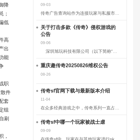
御降
09-03
传奇广告查询站作为连接玩家与私服市场的核心平台，其数据的准确性和安全性直接关系到用户体验、市场信任度及行业生态健康。为构建可靠的数据体系，平台需从技术架构、流程管理、法律合规等多维度构建防护网。以下从
耗；
偏低
关于打击多款《传奇》侵权游戏的
公告
件高
09-06
产出
深圳旭玩科技有限公司（以下简称“我司”）依据相关转授权文件获得原始著作权人韩国亚拓士软件有限公司针对《LegendofMirII》（中文名：《传奇》）网
功能
重庆趣传奇20250826维权公告
争
08-26
战职
传奇sf官网下载与最新版本介绍
攻散件
11-04
配套
在众多经典游戏之中，传奇系列一直占据着不可替代的地位。无论是当年在网吧里与朋友并肩作战的热血时刻，还是如今在手机或电脑上重温那段激情岁月，传奇sf都以其独特的魅力吸引着无数玩家。而随着技术的发展和玩家
定组
自刷
传奇sf中哪一个玩家被战士虐
09-09
积，
在传奇sf中，玩家在与其他玩家进行pk时，有时会被对方的技能击中，也有时会被对方战士击杀。虽然战士在游戏前期，在技能上没有法师给力，但是战士有绝对的优势，特别是战士的防御和血量，完全可以抵挡住对方的伤