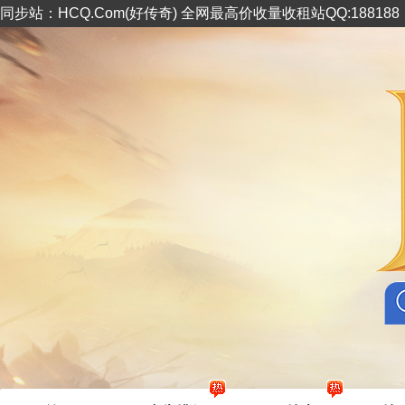
同步站：HCQ.Com(好传奇) 全网最高价收量收租站QQ:18818