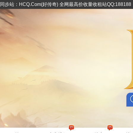
同步站：HCQ.Com(好传奇) 全网最高价收量收租站QQ:18818