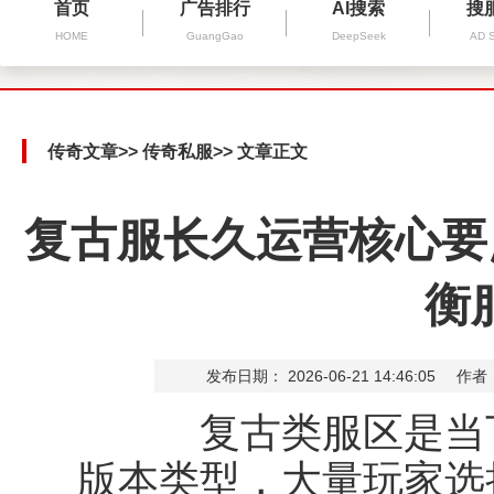
首页
广告排行
AI搜索
搜
HOME
GuangGao
DeepSeek
AD 
传奇文章
>>
传奇私服
>> 文章正文
复古服长久运营核心要
衡
发布日期： 2026-06-21 14:46:05
作者
复古类服区是当下
版本类型，大量玩家选