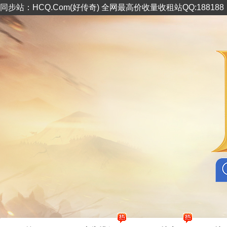
同步站：HCQ.Com(好传奇) 全网最高价收量收租站QQ:18818