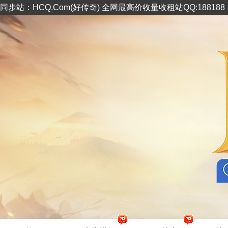
同步站：HCQ.Com(好传奇) 全网最高价收量收租站QQ:18818