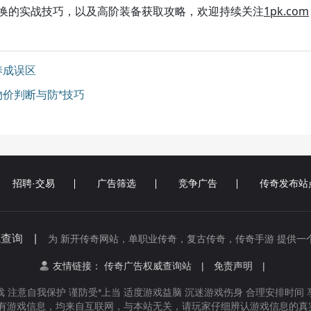
的实战技巧，以及高阶装备获取攻略，欢迎持续关注
1pk.com
养成误区
物价判断与防*技巧
招聘·交易
广告筛选
竞争广告
传奇发布站
线查询 |
为 新开传奇网站，单职业传奇，复古传奇，传奇手游 提供一
友情链接：
传奇广告权威查询站
|
免责声明
|
 注意自我保护 谨防受*上当 适度游戏益脑 沉迷游戏伤身 合理安排时间
有游戏信息，均来自互联网，与本站无关，请玩家仔细辨认游戏信息的真实