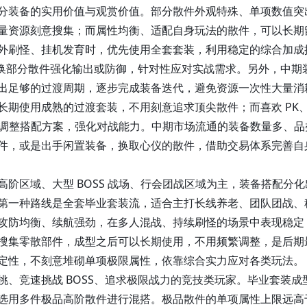
装备的实用价值与观赏价值。部分散件外观特殊、单项数值突
量资源刻意搜集；而属性均衡、适配自身玩法的散件，可以长期
外刷怪、挂机发育时，优先使用全套套装，利用稳定的综合加成
替换部分散件强化输出或防御，针对性应对实战需求。另外，中期
出足够的过渡周期，逐步完成装备迭代，避免资源一次性大量消
使用成熟的过渡套装，不用刻意追求顶尖散件；而喜欢 PK
灵活调整搭配方案，强化对战能力。中期市场流通的装备数量多、品
件，或是出手闲置装备，换取心仪的散件，借助交易体系完善自
域、大型 BOSS 战场、行会团战区域为主，装备搭配分化
第一种路线是
全套毕业套装流
，适合主打长线养老、团队团战、
攻防均衡、续航强劲，在多人混战、持续刷怪的场景中表现稳定
搜集零散部件，成型之后可以长期使用，不用频繁调整，是后期
定性，不刻意堆砌单项极限属性，依靠综合实力应对各类玩法。
挑、竞速挑战 BOSS、追求极限战力的竞技类玩家。毕业套装成
选用多件极品高阶散件进行混搭。极品散件的单项属性上限远高