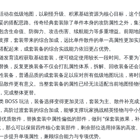
动在低级地图，以刷怪升级、积累基础资源为核心目标，这个
妥的搭配思路。传奇经典套装除了单件本身的攻防属性之外，集
包含生命值、防御力、攻击伤害、续航能力等多重增益。前期地
支撑，套装带来的综合加成，远比单件散件的单一高属性更加实
搭配起来，成套装备的综合实战能力依旧更占优势。
发育流程获取基础套装，便可稳定使用较长一段时间。不要为
替换，反复更换装备不仅会打乱属性体系，拆解、回收装备还会
性装备，普通品质的成套装备足以应对所有低级地图玩法，将时
品散件更有意义。当整套装备的属性已经无法适配当前地图怪物
，完成整体更替。
OSS 玩法，装备选择变得更加灵活，套装为主、散件补充成
，高阶过渡套装的综合加成，能够支撑玩家挑战精英怪物与中小
用优质散件，替换套装中属性偏低的部件，做到 “保套装效果，
成，那么可以保留四件核心套装部件，剩余部位选用掉落的高攻
一步提升单项属性，兼顾综合能力与专项优势。