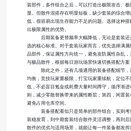
装部件，多件组合之后，可以打造出极限攻击、极限
显。但散件混搭存在明显短板，缺少套装的综合增
低，很容易出现生存能力不足的问题。选择这种搭
出极限属性的优势。
后期装备更替频率大幅降低，无论是套装还是
选的核心标准。对于套装玩家而言，优先选择满属
品部件，保证属性方向统一，避免攻防属性杂乱，
与极品散件，根据每日游玩场景快速切换搭配方案
除此之外，还有几项通用的装备搭配细节，适
均衡，竞技玩家重极限，打宝玩家重续航，定位不
低，不必盲目氪金或耗费大量时间蹲守，循序渐进收
则，减少零散替换带来的属性断层；第四，闲置装
避免占用仓库空间。
装备搭配看似只是简单的部件组合，实则考验
装稳发育，到中期套装结合散件灵活调整，再到后
散件的优劣与适用场景，就能让每一件装备都发挥