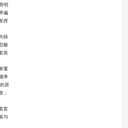
势明
率偏
发挥
为筛
型极
套装
家重
概率
 的原
收，
套套
装与