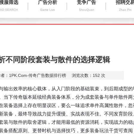
搜服筛选
广告分析
竞争广告
招聘交
AD SEARCH
Game Live
ShouQuan
Zhao Pin
解析不同阶段套装与散件的选择逻辑
者：1PK.Com-传奇广告数据排行榜
浏览次数：
152
次
输出效率的核心载体，从入门阶段的基础装束，到后期成型的
。当下传奇版本延续经典装备体系，分为成套装备与单件散件两
在装备选择上存在明显误区，要么一味追求单件高属性散件，忽
新装备，最终导致战力提升缓慢、实战表现不佳。不同发育阶段
套装与散件的取舍逻辑，才能用最低的资源消耗，实现战力的稳
装备搭配原则、更替时机与选择技巧，更多装备玩法干货可查阅