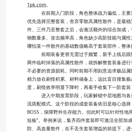
1pk.com
。
在前期入门阶段，角色整体战力偏低，主要活
优先选择完整套装，舍弃零散高属性散件
，是最稳
件、三件乃至整套之后，会激活额外的综合加成，
物数量多、攻击频率高，角色缺少高阶技能与属性
哪怕某一件散件的基础数值略高于套装部件，整体
前期装备更替无需过于频繁，新手上线后跟随
两件临时掉落的高属性散件，就拆解整套装备进行
不必要的资源损耗。同时前期不用刻意追求极品属
精力放在刷怪积累、材料储备上，远比盲目搜集极
度，刷怪效率明显下降时，再着手收集下一阶套装
进入中期发育阶段，玩家解锁中层地图与各类 B
流搭配模式。这个阶段的成套装备依旧是核心选择
BOSS，保障野外生存能力。但此时可以针对性地
短板”。举例来说，集齐四件套装即可激活全部加
防、高血量散件，在不丢失套装增益的前提下，进