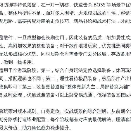
防御等特色搭配，在一对一切磋、快速击杀 BOSS 等场景中优
益，整体均衡性不足，面对多人围堵、大规模团战的时候，容错
配思路，需要搭配对应的走位技巧、药品补给和战术打法，才能
散件，一旦成型都会长期使用，因此装备的品质、附加属性成
性、高附加效果的整套装备；对于散件混搭玩家，优先挑选同类
无法形成核心优势。同时后期仓库需要专门划分区域，存放备用
，做到一物多用。
用于全游玩阶段。第一，结合自身玩法定位选择装备，休闲玩
同，搭配逻辑也不同；第二，理性看待极品装备，极品部件产出
集即可；第三，装备更替遵循 “整体更新为主，局部替换为辅”
备及时处理，优质过渡装备可以上架交易流通，低端装备直接回
玩家对版本规则、自身定位、实战场景的综合理解。从前期全
期分路线打造毕业配置，每个阶段都有对应的最优解法。理清套
最大价值，助力角色战力稳步提升。