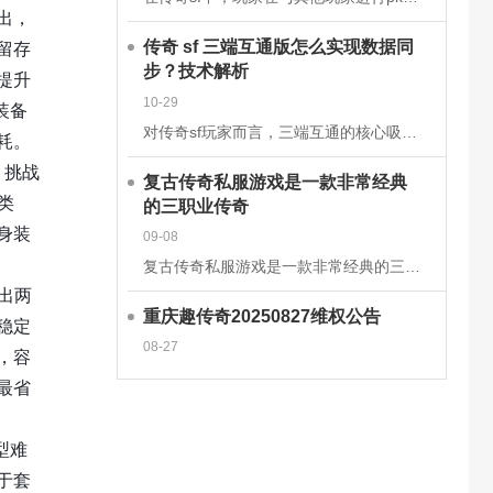
出，
留存
传奇 sf 三端互通版怎么实现数据同
步？技术解析
提升
10-29
装备
对传奇sf玩家而言，三端互通的核心吸引力在于安卓、iOS、PC端的无缝衔接，而这一切的背后，是一套成熟的跨平台数据同步技术体系在支撑。2025年主流的传奇sf三端互通版，已通过云端架构升级和同步机制优
耗。
、挑战
复古传奇私服游戏是一款非常经典
类
的三职业传奇
身装
09-08
复古传奇私服游戏是一款非常经典的三职业传奇手游，这款经典传奇手游完美继承了经典的战法道三大职业玩法，多种技能可以学习去挑战强大的boss，感兴趣的玩家快来下载体验吧!复古传奇私服游戏介绍一款复古传奇手
出两
重庆趣传奇20250827维权公告
稳定
08-27
，容
最省
型难
于套