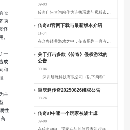
09-03
阶段
传奇广告查询站作为连接玩家与私服市场的核心平台，其数据的准确性和安全性直接关系到用户体验、市场信任度及行业生态健康。为构建可靠的数据体系，平台需从技术架构、流程管理、法律合规等多维度构建防护网。以下从
齐两
传奇sf官网下载与最新版本介绍
图怪
11-04
用。
在众多经典游戏之中，传奇系列一直占据着不可替代的地位。无论是当年在网吧里与朋友并肩作战的热血时刻，还是如今在手机或电脑上重温那段激情岁月，传奇sf都以其独特的魅力吸引着无数玩家。而随着技术的发展和玩家
了一
关于打击多款《传奇》侵权游戏的
造成
公告
间和
09-06
深圳旭玩科技有限公司（以下简称“我司”）依据相关转授权文件获得原始著作权人韩国亚拓士软件有限公司针对《LegendofMirII》（中文名：《传奇》）网
强
重庆趣传奇20250826维权公告
为主
08-26
型
补属性
传奇sf中哪一个玩家被战士虐
、高
09-09
在传奇sf中，玩家在与其他玩家进行pk时，有时会被对方的技能击中，也有时会被对方战士击杀。虽然战士在游戏前期，在技能上没有法师给力，但是战士有绝对的优势，特别是战士的防御和血量，完全可以抵挡住对方的伤