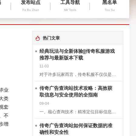
易
发布站点
工具导航
黑名单
Fa Bu Zhan
Mir Tools
Tou Su
热门文章
经典玩法与全新体验||传奇私服游戏
推荐与最新版本下载
11-03
对于许多玩家而言，传奇私服不仅仅是一款游戏，更是一段青春的回忆。它继承了经典《传奇》的核心玩法，保留了战士、法师、道士三大职业的经典设定，同时在画面、操作和系统上进行了优化升级，让老玩家找回曾经的激情
传奇广告查询站技术攻略：高效获
毕业
取信息与安全使用的全指南
大类
09-04
视套
一、核心查询技术：精准定位目标信息关键词组合搜索基础关键词：使用“传奇私服”“新开传奇”“传奇开服表”等核心词，快速定位查询站。进阶组合：结合版本（如“1.76复古传奇”）、区服（如“双线三区”）、特
、不
步增
传奇广告查询站如何保证数据的准
确性和安全性