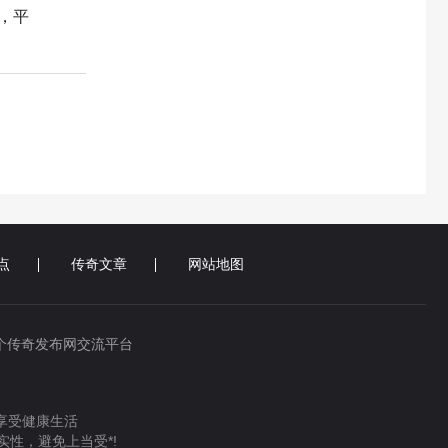
，平
点
传奇文章
网站地图
个传奇发布网交流平台
 享受健康生活
性，避免上当受*!