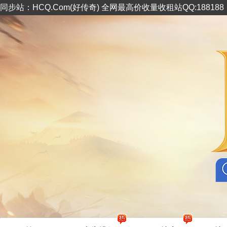
同步站：HCQ.Com(好传奇) 全网最高价收量收租站QQ:18818