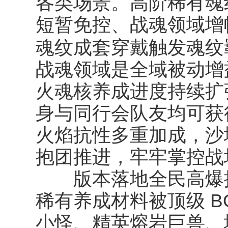
各类场景。高阶稀有魂
短暂免控、战魂领域增
魂纹
魂纹成套穿戴触发
战魂领域是全域被动增
火魂核养成进度持续扩
身与同行会队友均可获
火焰抗性多重加成，沙
抱团推进，牢牢掌控战
版本落地全民高爆掉
稀有养成材料被顶级 B
小怪、精英熔岩巨兽、