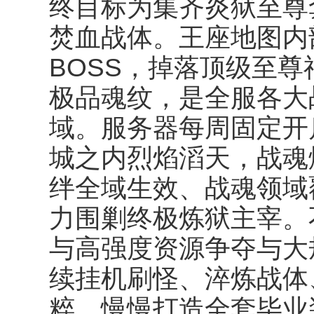
终目标为集齐炎狱至尊
焚血战体。王座地图内
BOSS，掉落顶级至
极品魂纹，是全服各大
域。服务器每周固定开
城之内烈焰滔天，战魂
绊全域生效、战魂领域
力围剿终极炼狱主宰。
与高强度资源争夺与大
续挂机刷怪、淬炼战体
粹，慢慢打造全套毕业