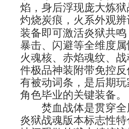
焰，身后浮现庞大炼狱
灼烧炭痕，火系外观辨
炎狱共鸣
装备即可激活
暴击、闪避等全维度属
火魂核、赤焰魂纹、战
件极品神装附带免控反
有被动词条，是后期玩
角色毕业的关键装备。
焚血战体
是贯穿全
炎狱战魂版本标志性特