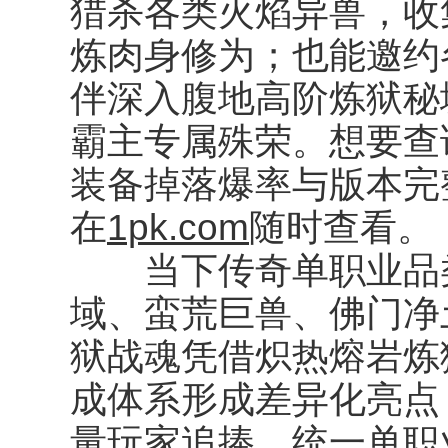
猎杀各类火焰异兽，收
炼肉身修为；也能邀约
伴深入腹地高阶炼狱秘
霸主专属殊荣。想要查
装备掉落爆率与版本完
在
1pk.com
随时查看。
当下传奇单职业品类
域、蛮荒巨兽、佛门净
狱战魂凭借炽热熔岩炼
成体系形成差异化亮点
量玩家追捧。统一单职