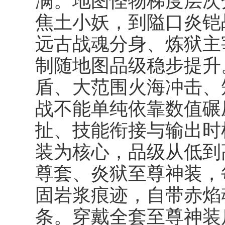
满。地图怪物梯度层次
焦土小妖，到隘口炎铠
远古战魂分身、炼狱主
制随地图品级稳步提升
盾、大范围火海冲击、
战不能单纯依靠数值碾
扯、技能衔接与输出时
装为核心，品级从低到
尊套、炎狱至尊神装，
固岩浆痕迹，自带赤焰
条。穿戴全套至尊神装