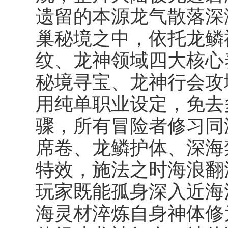
遗留的本源龙气散落深
巢秘境之中，依托龙鳞
纹、龙神领域四大核心
秘境寻宝、龙神行会攻
用纯单职业设定，免去
骤，所有冒险者修习同
席卷、龙鳞护体、深海
特效，施法之时海浪翻
玩家既能孤身深入近海
海灵材淬炼自身神体修