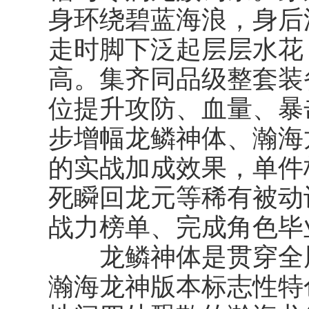
身环绕碧蓝海浪，身后
走时脚下泛起层层水花
高。集齐同品级整套装
位提升攻防、血量、暴
步增幅龙鳞神体、瀚海
的实战加成效果，单件
死瞬回龙元等稀有被动
战力榜单、完成角色毕
龙鳞神体
是贯穿全
瀚海龙神版本标志性特