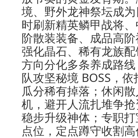
境、野外龙神祭坛成为
时刷新精英鳞甲战将、
阶散装装备、成品高阶
强化晶石、稀有龙族配
方向分化多条养成路线
队攻坚秘境 BOSS，
瓜分稀有掉落；休闲散
机，避开人流扎堆争抢
稳步升级神体；专职打宝
点位，定点蹲守收割高