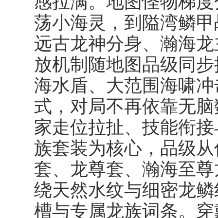
感拉满。地图怪物梯度
荡小海灵，到隘湾鳞甲
远古龙神分身、瀚海龙
放机制随地图品级同步
海水盾、大范围海啸冲
式，对局不再依靠无脑
家走位拉扯、技能衔接
族套装为核心，品级从
套、龙尊套、瀚海至尊
绕天然水纹与细密龙鳞
槽与专属龙族词条。穿