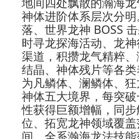
地间四处飘散的瀚海龙
神体进阶体系层次分明
落、世界龙神 BOSS
时寻龙探海活动、龙神
渠道，积攒龙气精粹、
结晶、神体残片等各类
为凡鳞体、澜鳞体、狂
神体五大境界，每突破
性获得巨额增幅，同步
位、拓宽龙神领域覆盖
间，全系瀚海龙法技能