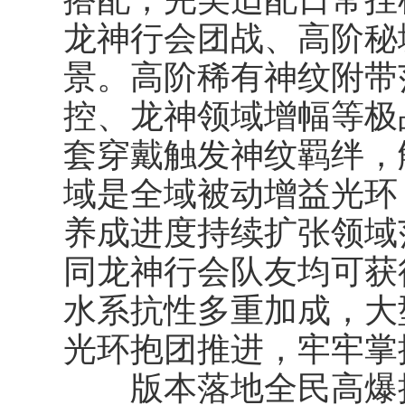
龙神行会团战、高阶秘境
景。高阶稀有神纹附带
控、龙神领域增幅等极
套穿戴触发
神纹羁绊
，
域是全域被动增益光环
养成进度持续扩张领域
同龙神行会队友均可获
水系抗性多重加成，大
光环抱团推进，牢牢掌
版本落地全民高爆掉