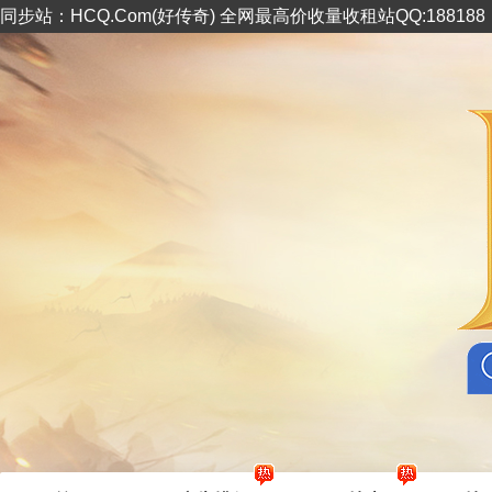
同步站：HCQ.Com(好传奇) 全网最高价收量收租站QQ:18818