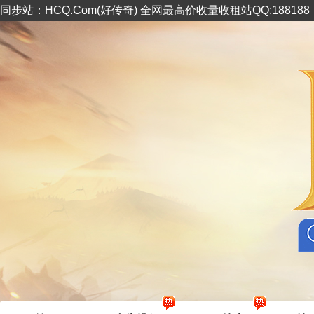
同步站：HCQ.Com(好传奇) 全网最高价收量收租站QQ:18818