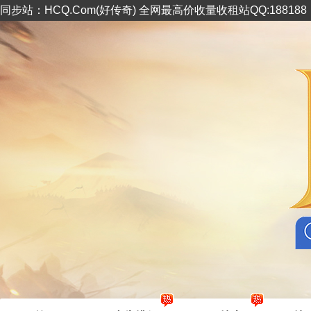
同步站：HCQ.Com(好传奇) 全网最高价收量收租站QQ:18818