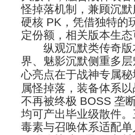
怪掉落机制，兼顾沉默
硬核 PK，凭借独特
定份额，相关版本生态
纵观沉默类传奇版本
界、魅影沉默侧重多层
战神专属秘境
心亮点在于
属怪掉落
，装备体系以
不再被终极 BOSS 
均可产出毕业级散件。
毒素与召唤体系适配单