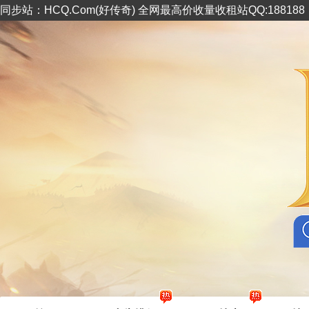
同步站：HCQ.Com(好传奇) 全网最高价收量收租站QQ:18818