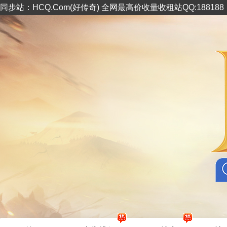
同步站：HCQ.Com(好传奇) 全网最高价收量收租站QQ:18818