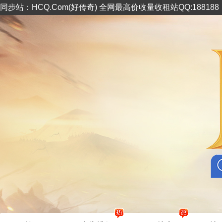
同步站：HCQ.Com(好传奇) 全网最高价收量收租站QQ:18818