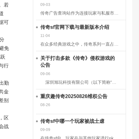
。若
09-03
传奇广告查询站作为连接玩家与私服市场的核心平台，其数据的准确性和安全性直接关系到用户体验、市场信任度及行业生态健康。为构建可靠的数据体系，平台需从技术架构、流程管理、法律合规等多维度构建防护网。以下从
道
据可
传奇sf官网下载与最新版本介绍
11-04
分
在众多经典游戏之中，传奇系列一直占据着不可替代的地位。无论是当年在网吧里与朋友并肩作战的热血时刻，还是如今在手机或电脑上重温那段激情岁月，传奇sf都以其独特的魅力吸引着无数玩家。而随着技术的发展和玩家
避免
活跃
关于打击多款《传奇》侵权游戏的
公告
与行
09-06
深圳旭玩科技有限公司（以下简称“我司”）依据相关转授权文件获得原始著作权人韩国亚拓士软件有限公司针对《LegendofMirII》（中文名：《传奇》）网
出勤
共金
重庆趣传奇20250826维权公告
差别
08-26
，区
传奇sf中哪一个玩家被战士虐
会战
09-09
在传奇sf中，玩家在与其他玩家进行pk时，有时会被对方的技能击中，也有时会被对方战士击杀。虽然战士在游戏前期，在技能上没有法师给力，但是战士有绝对的优势，特别是战士的防御和血量，完全可以抵挡住对方的伤