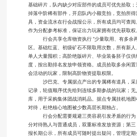
基础碎片，队内缺少对应部件的成员可优先拾取；
掉落中阶稀有部件，开启队内小额竞拍，竞拍所得
具，资金流水在行会战报公示，所有成员均可查阅
作为分配参考标准，保证出力玩家拥有优先获取权
行会共享仓库物资执行 “少量取用、有多余再补
区。基础红蓝、初级矿石不限取用次数，所有新人、
单人大量囤积；高阶绝版碎片、毕业装备胚子仅供给
度，按出勤排名发放申领资格。成员拾取多余闲置
会活动的玩家，限制高阶物资提取权限。
沙巴克、专属据点产出的专属稀有道具，采用全
记录，轮值顺序优先给到连续多期参战的玩家；无
库，用于采购集体团战消耗品。据点专属挂机地图
对待，杜绝核心地图被少数高层长期独占。
行会分配需要规避三类容易引发矛盾的行为：
分对待熟人与普通成员，双重标准发放资源；第三
报长期公示，所有成员可随时提出疑问，管理定期