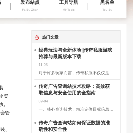
易
发布站点
工具导航
黑名单
Fa Bu Zhan
Mir Tools
Tou Su
热门文章
经典玩法与全新体验||传奇私服游戏
推荐与最新版本下载
11-03
对于许多玩家而言，传奇私服不仅仅是一款游戏，更是一段青春的回忆。它继承了经典《传奇》的核心玩法，保留了战士、法师、道士三大职业的经典设定，同时在画面、操作和系统上进行了优化升级，让老玩家找回曾经的激情
传奇广告查询站技术攻略：高效获
装
取信息与安全使用的全指南
物资
09-04
执。
一、核心查询技术：精准定位目标信息关键词组合搜索基础关键词：使用“传奇私服”“新开传奇”“传奇开服表”等核心词，快速定位查询站。进阶组合：结合版本（如“1.76复古传奇”）、区服（如“双线三区”）、特
行会管
传奇广告查询站如何保证数据的准
确性和安全性
套装、