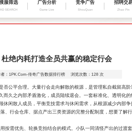
搜服筛选
广告分析
竞争广告
招聘交
AD SEARCH
Game Live
ShouQuan
Zhao Pin
 杜绝内耗打造全员共赢的稳定行会
者：1PK.Com-传奇广告数据排行榜
浏览次数：
128
次
否公平合理。大量行会走向解散的根源，是管理私自截留高阶
久而久之内部矛盾激化，成员陆续退会。一套标准化、透明化的
顾休闲散人成员，平衡竞技需求与休闲需求，从根源减少内部争
 掉落、行会仓库、据点产出三类资源的完整分配制度，想要了解
用按需优先、轮换竞拍结合的模式。小队一同清怪产出的过渡