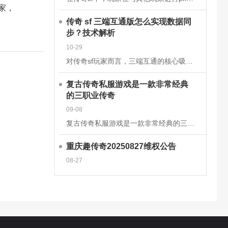
家，
传奇 sf 三端互通版怎么实现数据同
步？技术解析
10-29
对传奇sf玩家而言，三端互通的核心吸引力在于安卓、iOS、PC端的无缝衔接，而这一切的背后，是一套成熟的跨平台数据同步技术体系在支撑。2025年主流的传奇sf三端互通版，已通过云端架构升级和同步机制优
复古传奇私服游戏是一款非常经典
的三职业传奇
09-08
复古传奇私服游戏是一款非常经典的三职业传奇手游，这款经典传奇手游完美继承了经典的战法道三大职业玩法，多种技能可以学习去挑战强大的boss，感兴趣的玩家快来下载体验吧!复古传奇私服游戏介绍一款复古传奇手
重庆趣传奇20250827维权公告
08-27