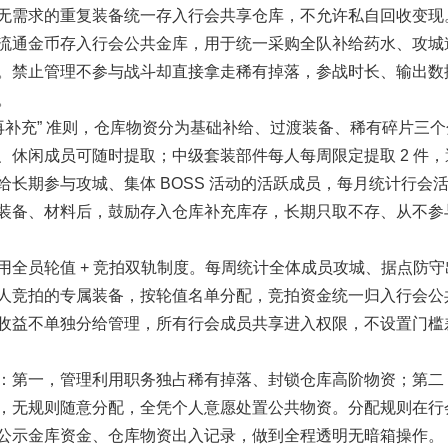
无需求的重复装备统一存入行会共享仓库，不允许私自回收变现
流通金币存入行会公共金库，用于统一采购全队补给药水、攻城
。禁止管理不参与战斗却直接拿走稀有掉落，参战时长、输出数
。
充” 准则，仓库物资分为基础补给、过渡装备、稀有碎片三个
休闲成员可随时提取；中级套装部件每人每周限定提取 2 件，
长期参与攻城、集体 BOSS 活动的活跃成员，每月统计行会
装备、材料后，鼓励存入仓库补充库存，长期只取不存、从不参
员轮值 + 竞拍双轨制度。每周统计全体成员攻城、据点防守
人竞拍的专属装备，按轮值名单分配，竞拍资金统一归入行会公
收益不单独分给管理，所有行会成员共享进入权限，不设置门槛
第一，管理利用职务独占稀有掉落、封锁仓库高阶物资；第二
，无规则随意分配，全凭个人意愿处置公共物资。分配规则在行
公示金库资金、仓库物资出入记录，做到全程透明无暗箱操作。