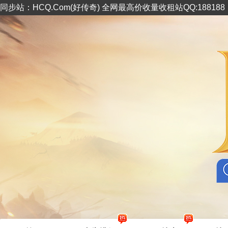
同步站：HCQ.Com(好传奇) 全网最高价收量收租站QQ:18818