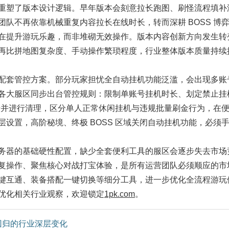
塑了版本设计逻辑。早年版本会刻意拉长跑图、刷怪流程填补
队不再依靠机械重复内容拉长在线时长，转而深耕 BOSS 博
在提升游玩乐趣，而非堆砌无效操作。版本内容创新方向发生转
再比拼地图复杂度、手动操作繁琐程度，行业整体版本质量持续
套管控方案。部分玩家担忧全自动挂机功能泛滥，会出现多账
各大服区同步出台管控规则：限制单账号挂机时长、划定禁止挂
账号并进行清理，区分单人正常休闲挂机与违规批量刷金行为，在
设置，高阶秘境、终极 BOSS 区域关闭自动挂机功能，必须
器的基础硬性配置，缺少全套便利工具的服区会逐步失去市场
复操作、聚焦核心对战打宝体验，是所有运营团队必须顺应的市
键互通、装备搭配一键切换等细分工具，进一步优化全流程游玩
优化相关行业观察，欢迎锁定
1pk.com
。
回归的行业深层变化