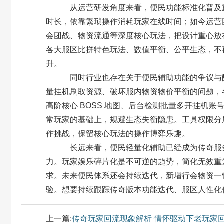
从运营研发角度来看，便民功能标准化普及重
时长，依靠繁琐操作消耗玩家在线时间；如今运营团
会团战、物资流通等深度核心玩法，把设计重心放
各大服区比拼特色玩法、数值平衡、公平生态，不
升。
同时行业也存在关于便民辅助功能的争议与配
量挂机刷取资源、破坏服内物资物价平衡的问题，
高阶核心 BOSS 地图、后台检测批量多开挂机
常玩家的基础上，规避生态失衡隐患。工具权限分层
作挑战，保留核心玩法的操作博弈乐趣。
长远来看，便民轻量化辅助已经成为传奇服务
力。玩家娱乐碎片化是不可逆的趋势，简化无效重
求。未来便民体系还会持续迭代，新增行会物资一
验。想要持续跟踪传奇版本功能迭代、服区人性化
上一篇:
传奇玩家回流现象解析 情怀驱动下老玩家