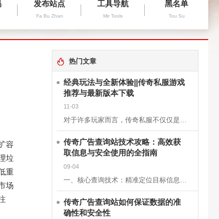
易
发布站点
工具导航
黑名单
Fa Bu Zhan
Mir Tools
Tou Su
热门文章
经典玩法与全新体验||传奇私服游戏
推荐与最新版本下载
11-03
对于许多玩家而言，传奇私服不仅仅是一款游戏，更是一段青春的回忆。它继承了经典《传奇》的核心玩法，保留了战士、法师、道士三大职业的经典设定，同时在画面、操作和系统上进行了优化升级，让老玩家找回曾经的激情
传奇广告查询站技术攻略：高效获
扩容
取信息与安全使用的全指南
理垃
09-04
低重
一、核心查询技术：精准定位目标信息关键词组合搜索基础关键词：使用“传奇私服”“新开传奇”“传奇开服表”等核心词，快速定位查询站。进阶组合：结合版本（如“1.76复古传奇”）、区服（如“双线三区”）、特
市场
注
传奇广告查询站如何保证数据的准
确性和安全性