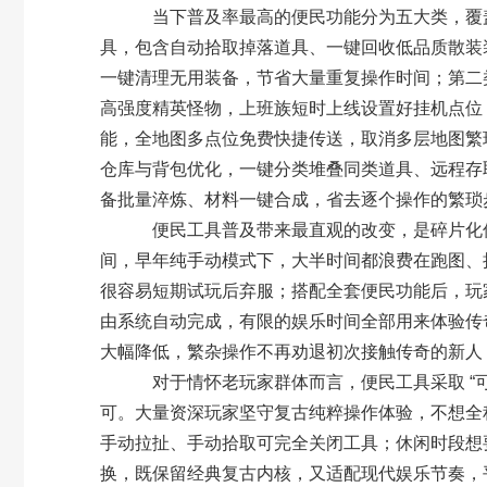
当下普及率最高的便民功能分为五大类，覆盖
具，包含自动拾取掉落道具、一键回收低品质散装
一键清理无用装备，节省大量重复操作时间；第二
高强度精英怪物，上班族短时上线设置好挂机点位
能，全地图多点位免费快捷传送，取消多层地图繁琐
仓库与背包优化，一键分类堆叠同类道具、远程存
备批量淬炼、材料一键合成，省去逐个操作的繁琐
便民工具普及带来最直观的改变，是碎片化休
间，早年纯手动模式下，大半时间都浪费在跑图、
很容易短期试玩后弃服；搭配全套便民功能后，玩家
由系统自动完成，有限的娱乐时间全部用来体验传
大幅降低，繁杂操作不再劝退初次接触传奇的新人
对于情怀老玩家群体而言，便民工具采取 “可自
可。大量资深玩家坚守复古纯粹操作体验，不想全
手动拉扯、手动拾取可完全关闭工具；休闲时段想
换，既保留经典复古内核，又适配现代娱乐节奏，