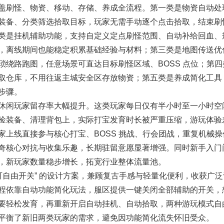
刷怪、物资、移动、存储、养成全流程。第一类是物资自动处
装备、分类筛选拾取目标，玩家无需手动逐个点击拾取，结束刷
类是挂机辅助功能，支持自定义定点刷怪范围、自动补给回血、
，离线期间也能稳定积累基础经验与材料；第三类是地图传送优
绕路跑图，任意场景可直达目标刷怪区域、BOSS 点位；第四
取仓库，不用往返主城安全区存放物资；第五类是养成简化工具
步骤。
闲玩家留存率大幅提升。这类玩家每日仅有半小时至一小时空
捡装备、清理背包上，实际打宝发育时长被严重压缩，游玩体验
上线直接参与核心打宝、BOSS 挑战、行会团战，重复机械操
奇核心对抗与收集乐趣，长期驻留意愿显著增强。同时新手入门
，新玩家数量稳步增长，拓宽行业整体流量池。
由开关” 的设计方案，兼顾复古手感与轻量化便利，收获广泛
程依靠自动功能简化玩法，服区提供一键关闭全部辅助的开关，
要轻松发育，再重新开启自动挂机、自动拾取，两种游玩模式自
平衡了新旧两类玩家的需求，避免因功能简化流失怀旧受众。