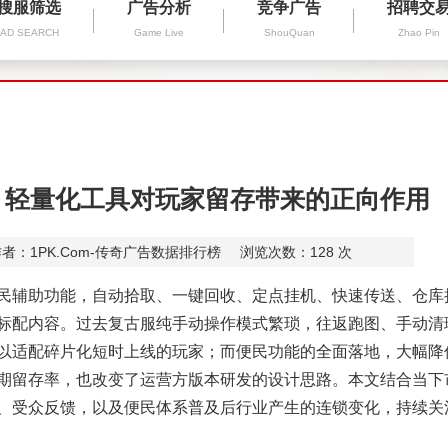
搜服筛选
广告分析
竞争广告
招聘交
AD SEARCH
Game Live
ShouQuan
Zhao Pin
 轻量化工具对玩家留存带来的正向作用
者：1PK.Com-传奇广告数据排行榜
浏览次数：
128
次
辅助功能，自动拾取、一键回收、定点挂机、快速传送、仓库
标配内容。过去复古服纯手动操作模式繁琐，往返跑图、手动清
以适配碎片化短时上线的玩家；而便民功能的全面落地，大幅降
期留存率，也改变了运营方版本研发的设计思路。本文结合当下
、受众反馈，以及便民体系普及后行业产生的连锁变化，持续关