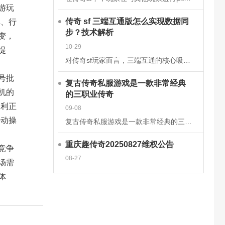
游玩
传奇 sf 三端互通版怎么实现数据同
弈、行
步？技术解析
变，
10-29
提
对传奇sf玩家而言，三端互通的核心吸引力在于安卓、iOS、PC端的无缝衔接，而这一切的背后，是一套成熟的跨平台数据同步技术体系在支撑。2025年主流的传奇sf三端互通版，已通过云端架构升级和同步机制优
号批
复古传奇私服游戏是一款非常经典
机的
的三职业传奇
便利正
09-08
手动操
复古传奇私服游戏是一款非常经典的三职业传奇手游，这款经典传奇手游完美继承了经典的战法道三大职业玩法，多种技能可以学习去挑战强大的boss，感兴趣的玩家快来下载体验吧!复古传奇私服游戏介绍一款复古传奇手
重庆趣传奇20250827维权公告
竞争
08-27
场需
体