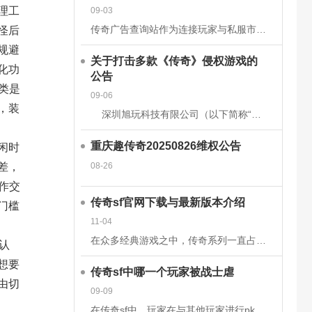
理工
09-03
传奇广告查询站作为连接玩家与私服市场的核心平台，其数据的准确性和安全性直接关系到用户体验、市场信任度及行业生态健康。为构建可靠的数据体系，平台需从技术架构、流程管理、法律合规等多维度构建防护网。以下从
怪后
规避
关于打击多款《传奇》侵权游戏的
化功
公告
类是
09-06
，装
深圳旭玩科技有限公司（以下简称“我司”）依据相关转授权文件获得原始著作权人韩国亚拓士软件有限公司针对《LegendofMirII》（中文名：《传奇》）网
重庆趣传奇20250826维权公告
闲时
08-26
差，
作交
传奇sf官网下载与最新版本介绍
门槛
11-04
在众多经典游戏之中，传奇系列一直占据着不可替代的地位。无论是当年在网吧里与朋友并肩作战的热血时刻，还是如今在手机或电脑上重温那段激情岁月，传奇sf都以其独特的魅力吸引着无数玩家。而随着技术的发展和玩家
认
想要
传奇sf中哪一个玩家被战士虐
由切
09-09
在传奇sf中，玩家在与其他玩家进行pk时，有时会被对方的技能击中，也有时会被对方战士击杀。虽然战士在游戏前期，在技能上没有法师给力，但是战士有绝对的优势，特别是战士的防御和血量，完全可以抵挡住对方的伤