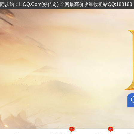
同步站：HCQ.Com(好传奇) 全网最高价收量收租站QQ:18818