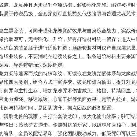
战装、龙灵神具逐步提升全项防御，解锁弱化咒印、缩短被控时
装属于传说品级，全套穿戴可直接豁免低级陷阱与普通龙魂咒术
兽主题套装，可同步强化龙魄觉醒效果与自身综合战力，实战价
缘拾取即可，无需强化、升阶，所有打造材料统一留存；进入中
性优良的装备胚子进行适度打造；顶级套装材料仅产自深层龙巢
造毕业装备，不要消耗在过渡装备之上。装备进阶材料主要来源
探索、异兽狩猎玩法深度绑定。
力凝练雕琢而成的特殊印纹，可镶嵌在龙魄觉醒体系与龙鳞战
界印
四大类别，组合方式丰富多变。破龙印偏向输出，提升对龙
；御咒印主打生存，增加龙魂咒术伤害减免、格挡、持续回血，
带龙力缠绕、移速减缓、心智干扰等负面效果，是荒古拉扯、游
比例与持续时间，是团队防守、据点团战的必备配置。
清剿龙兽的玩家，主打全套破龙印，最大化输出效率；驻守结
存与输出；擅长荒古游击、偷袭对抗的玩家，以缠魂印为核心，利
的编队，全员装配结界印，强化团队联动威力。低级咒印可以三