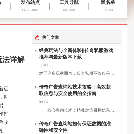
易
发布站点
工具导航
黑名单
Fa Bu Zhan
Mir Tools
Tou Su
热门文章
经典玩法与全新体验||传奇私服游戏
推荐与最新版本下载
玩法详解
11-03
对于许多玩家而言，传奇私服不仅仅是一款游戏，更是一段青春的回忆。它继承了经典《传奇》的核心玩法，保留了战士、法师、道士三大职业的经典设定，同时在画面、操作和系统上进行了优化升级，让老玩家找回曾经的激情
传奇广告查询站技术攻略：高效获
着远
取信息与安全使用的全指南
，世
09-04
岩
一、核心查询技术：精准定位目标信息关键词组合搜索基础关键词：使用“传奇私服”“新开传奇”“传奇开服表”等核心词，快速定位查询站。进阶组合：结合版本（如“1.76复古传奇”）、区服（如“双线三区”）、特
作打
兽收
传奇广告查询站如何保证数据的准
相
确性和安全性