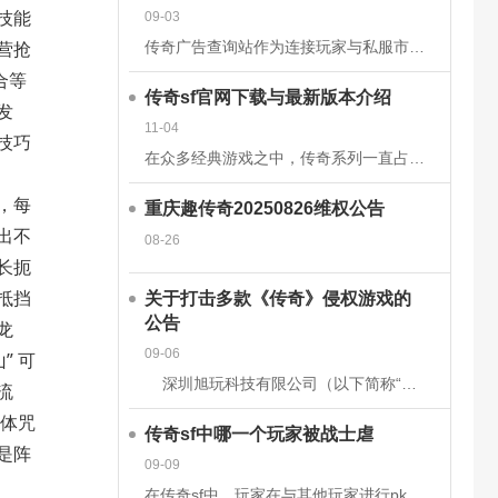
技能
09-03
营抢
传奇广告查询站作为连接玩家与私服市场的核心平台，其数据的准确性和安全性直接关系到用户体验、市场信任度及行业生态健康。为构建可靠的数据体系，平台需从技术架构、流程管理、法律合规等多维度构建防护网。以下从
合等
传奇sf官网下载与最新版本介绍
发
11-04
技巧
在众多经典游戏之中，传奇系列一直占据着不可替代的地位。无论是当年在网吧里与朋友并肩作战的热血时刻，还是如今在手机或电脑上重温那段激情岁月，传奇sf都以其独特的魅力吸引着无数玩家。而随着技术的发展和玩家
，每
重庆趣传奇20250826维权公告
出不
08-26
长扼
抵挡
关于打击多款《传奇》侵权游戏的
公告
龙
09-06
” 可
深圳旭玩科技有限公司（以下简称“我司”）依据相关转授权文件获得原始著作权人韩国亚拓士软件有限公司针对《LegendofMirII》（中文名：《传奇》）网
流
双体咒
传奇sf中哪一个玩家被战士虐
是阵
09-09
在传奇sf中，玩家在与其他玩家进行pk时，有时会被对方的技能击中，也有时会被对方战士击杀。虽然战士在游戏前期，在技能上没有法师给力，但是战士有绝对的优势，特别是战士的防御和血量，完全可以抵挡住对方的伤