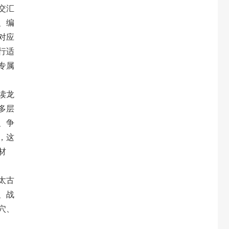
交汇
、编
对应
行适
专属
读龙
多层
、争
，这
材
太古
、战
穴、