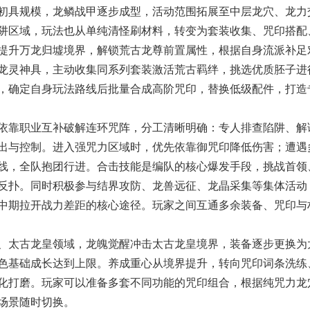
具规模，龙鳞战甲逐步成型，活动范围拓展至中层龙穴、龙力
阱区域，玩法也从单纯清怪刷材料，转变为套装收集、咒印搭配
提升万龙归墟境界，解锁荒古龙尊前置属性，根据自身流派补足
龙灵神具，主动收集同系列套装激活荒古羁绊，挑选优质胚子进
，确定自身玩法路线后批量合成高阶咒印，替换低级配件，打造
靠职业互补破解连环咒阵，分工清晰明确：专人排查陷阱、解
出与控制。进入强咒力区域时，优先依靠御咒印降低伤害；遭遇
线，全队抱团行进。合击技能是编队的核心爆发手段，挑战首领
反扑。同时积极参与结界攻防、龙兽远征、龙晶采集等集体活动
中期拉开战力差距的核心途径。玩家之间互通多余装备、咒印与
太古龙皇领域，龙魄觉醒冲击太古龙皇境界，装备逐步更换为
色基础成长达到上限。养成重心从境界提升，转向咒印词条洗练
化打磨。玩家可以准备多套不同功能的咒印组合，根据纯咒力龙
场景随时切换。