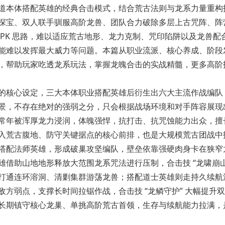
道本体搭配英雄的经典合击模式，结合荒古法则与龙系力量重构
探宝、双人联手驯服高阶龙兽、团队合力破除多层上古咒阵、阵
PK 思路，难以适应荒古地形、龙力克制、咒印陷阱以及龙兽配
能难以发挥最大威力等问题。本篇从职业流派、核心养成、阶段
，帮助玩家吃透龙系玩法，掌握龙魄合击的实战精髓，更多高阶
核心设定，三大本体职业搭配英雄后衍生出六大主流作战编队
景，不存在绝对的强弱之分，只会根据战场环境和对手阵容展现
常年被浑厚龙力浸润，体魄强悍，抗打击、抗咒蚀能力出众，擅
入荒古腹地、防守关键据点的核心前排，也是大规模荒古团战中
搭配法师英雄，形成
破巢攻坚编队
，壁垒依靠强硬肉身卡在狭窄
借助山地地形释放大范围龙系咒法进行压制，合击技 “龙啸崩山
打通连环溶洞、清剿集群游荡龙兽；搭配道士英雄则走
持久续航
方弱点，支撑长时间拉锯作战，合击技 “龙鳞守护” 大幅提升
长期镇守核心龙巢、单挑高阶荒古首领，生存与续航能力拉满，