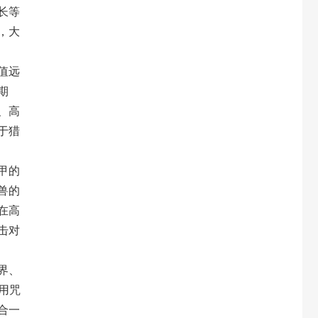
长等
，大
值远
期
、高
于猎
甲的
兽的
在高
击对
界、
用咒
合一