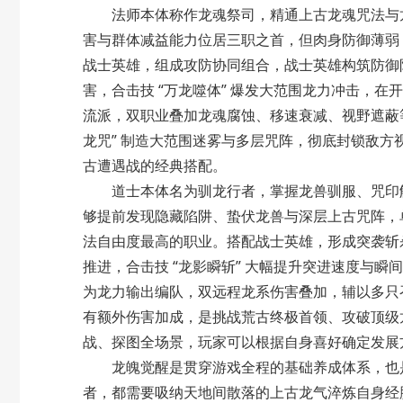
法师本体称作
龙魂祭司
，精通上古龙魂咒法与
害与群体减益能力位居三职之首，但肉身防御薄弱
战士英雄，组成
攻防协同组合
，战士英雄构筑防御
害，合击技 “万龙噬体” 爆发大范围龙力冲击，
流派
，双职业叠加龙魂腐蚀、移速衰减、视野遮蔽
龙咒” 制造大范围迷雾与多层咒阵，彻底封锁敌
古遭遇战的经典搭配。
道士本体名为
驯龙行者
，掌握龙兽驯服、咒印
够提前发现隐藏陷阱、蛰伏龙兽与深层上古咒阵，
法自由度最高的职业。搭配战士英雄，形成
突袭斩
推进，合击技 “龙影瞬斩” 大幅提升突进速度与
为
龙力输出编队
，双远程龙系伤害叠加，辅以多只召
有额外伤害加成，是挑战荒古终极首领、攻破顶级
战、探图全场景，玩家可以根据自身喜好确定发展
龙魄觉醒是贯穿游戏全程的基础养成体系，也是
者，都需要吸纳天地间散落的上古龙气淬炼自身经