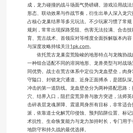
成，龙力碰撞的战斗场面气势磅礴。游戏沿用战法
形态、联动效果与作战节奏，衍生出单人深入龙穴
占核心龙巢结界等多元玩法。不少玩家习惯了常规 
规则，常常出现探路受阻、伤害无法拉满、合击技
育、荒古战术、首领应对等维度全面拆解版本内容
与深度攻略持续关注
1pk.com
。
依托荒古龙巢蛮荒险峻的地形特点与龙魄协战的
一种组合适配不同的溶洞地形、龙兽类型与对战场
同优势。战士在荒古体系中定位为
龙血壁垒
，肉身
守隘口、封锁龙穴通道、近身正面搏杀，是团队深
冲击的第一道防线。龙血壁垒分为两种搭配思路：
穴、结界入口，阻拦蛮荒异兽与敌方突进，法师英雄
击碎表层龙魂屏障、震退周身所有目标，非常适合
派
，依靠道士化解咒印侵蚀、预判陷阱位置、标记敌
术抗性、生命恢复能力与龙力加持时长，专门用于
地防守和持久战的最优选择。