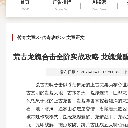
首页
广告排行
AI搜索
HOME
GuangGao
DeepSeek
传奇文章
>>
传奇攻略
>> 文章正文
荒古龙魄合击全阶实战攻略 龙魄觉
发布日期： 2026-06-11 09:41:35
作
荒古龙魄合击以苍茫原始的上古龙巢为核心世界
古文明的蛮荒大地，古木参天、荒原连绵，巨型龙
代栖息于此的上古龙兽、蛮荒异兽掌控着雄浑的龙
石、地下溶洞、迷雾山谷层层交错，潜藏着无数凶
破常规作战模式，围绕
龙魄觉醒、龙鳞战甲、龙魂
服、咒印破解、据点攻防、跨荒古团战五大特色玩