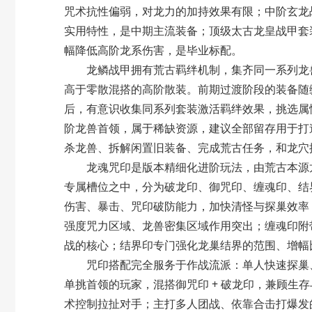
咒术抗性偏弱，对龙力的加持效果有限；中阶玄龙
实用特性，是中期主流装备；顶级太古龙皇战甲套
幅降低高阶龙系伤害，是毕业标配。
龙鳞战甲拥有
荒古羁绊
机制，集齐同一系列龙
高于零散混搭的高阶散装。前期过渡阶段的装备随
后，有意识收集同系列套装激活羁绊效果，挑选属
阶龙兽首领，属于稀缺资源，建议全部留存用于打
杀龙兽、拆解闲置旧装备、完成荒古任务，和龙穴
龙魂咒印是版本精细化进阶玩法，由荒古本源龙
专属槽位之中，分为
破龙印、御咒印、缠魂印、结
伤害、暴击、咒印破防能力，加快清怪与探巢效率
强度咒力区域、龙兽密集区域作用突出；缠魂印附
战的核心；结界印专门强化龙巢结界的范围、增幅
咒印搭配完全服务于作战流派：单人快速探巢、
单挑首领的玩家，混搭御咒印 + 破龙印，兼顾生
术控制拉扯对手；主打多人团战、依靠合击打爆发