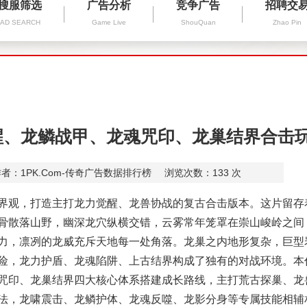
搜服筛选
广告分析
竞争广告
招聘交
AD SEARCH
Game Live
ShouQuan
Zhao Pin
醒、龙鳞战甲、龙魂咒印、龙巢结界合击
者：1PK.Com-传奇广告数据排行榜
浏览次数：
133
次
观，打造主打龙力觉醒、龙兽协战的复古合击版本。这片留存
骨散落山野，幽深龙穴纵横交错，云雾常年笼罩在崇山峻岭之间
力，凛冽的龙威充斥天地每一处角落。龙巢之内地形复杂，巨型
险，龙力护盾、龙魂陷阱、上古结界构成了独有的对战环境。本
咒印、龙巢结界
四大核心体系搭建成长路线，主打荒古探巢、龙
法，龙啸震击、龙鳞护体、龙魂反噬、龙影分身等专属技能相辅