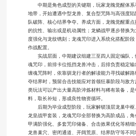
中期是角色成型的关键期，玩家龙魄觉醒体系初
地带，开始遭遇中型龙兽、复合型咒阵与高强度陷
队破阵、核心结界争夺。养成方面，龙魄觉醒重点
的抗性、输出或是机动属性；龙鳞战甲逐步替换为
度强化与龙纹镌刻；龙魂咒印进入系统化搭配阶段
作战配置。
实战层面，中期建议组建三至四人固定编队，依
魂咒印，前排卡位抵挡龙兽冲击，后排负责稳定输
缠魂咒阵时，依靠驯龙行者的解读能力寻找破解路
夺结界时，预留合击技能应对首领狂暴阶段与敌方
类玩法可以产出大量高阶淬炼材料与稀有装备，是
料，取长补短，形成良性物资循环。
后期为毕业成型阶段，玩家解锁顶层龙巢中枢、
龙皇战甲套装，龙魂咒印全部替换为高阶成品，角
甲满阶强化、多套咒印储备、合击效果优化等精细
龙兽巢穴、密闭通道、开阔荒原、结界防守等不同