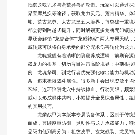
抵御龙魂咒术与蛮荒异兽的攻击。玩家可以通过探
界宝库兑换等途径，获取龙力灵元、荒古精华、体
墟、荒古龙尊、太古龙皇
五大境界，每突破一重境
都会得到跨越式提升，同时解锁更多龙魂咒印镶嵌
界还会解锁 “龙兽合体”“龙威转嫁” 两大专属
威转嫁可以将自身承受的部分咒术伤害转化为龙力
龙魄觉醒有着清晰的阶段养成逻辑：前期资源储
载龙力的根基，切勿盲目冲击高阶境界；中期根据
例，龙魂祭司、驯龙行者优先强化输出能力与机动
条，追求极限战斗属性。很多新手会出现资源平均
区域、连环陷阱龙穴中持续掉血、行动受限，频繁
威可以形成群体共鸣，小幅提升全员综合属性，组
的实用技巧。
龙鳞战甲为本版本专属装备体系，区别于传统重
而成，兼顾厚重防御、灵动性与龙力承载能力，额
品级由低到高分为：粗纹皮甲、玄龙战装、龙灵神