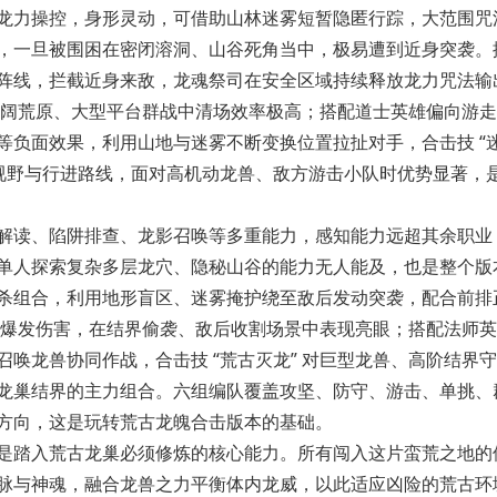
龙力操控，身形灵动，可借助山林迷雾短暂隐匿行踪，大范围咒
，一旦被围困在密闭溶洞、山谷死角当中，极易遭到近身突袭。
阵线，拦截近身来敌，龙魂祭司在安全区域持续释放龙力咒法输
在开阔荒原、大型平台群战中清场效率极高；搭配道士英雄偏向
游走
等负面效果，利用山地与迷雾不断变换位置拉扯对手，合击技 “
方视野与行进路线，面对高机动龙兽、敌方游击小队时优势显著，
解读、陷阱排查、龙影召唤等多重能力，感知能力远超其余职业
单人探索复杂多层龙穴、隐秘山谷的能力无人能及，也是整个版
杀组合
，利用地形盲区、迷雾掩护绕至敌后发动突袭，配合前排
瞬间爆发伤害，在结界偷袭、敌后收割场景中表现亮眼；搭配法师
唤龙兽协同作战，合击技 “荒古灭龙” 对巨型龙兽、高阶结界
龙巢结界的主力组合。六组编队覆盖攻坚、防守、游击、单挑、
方向，这是玩转荒古龙魄合击版本的基础。
踏入荒古龙巢必须修炼的核心能力。所有闯入这片蛮荒之地的
脉与神魂，融合龙兽之力平衡体内龙威，以此适应凶险的荒古环