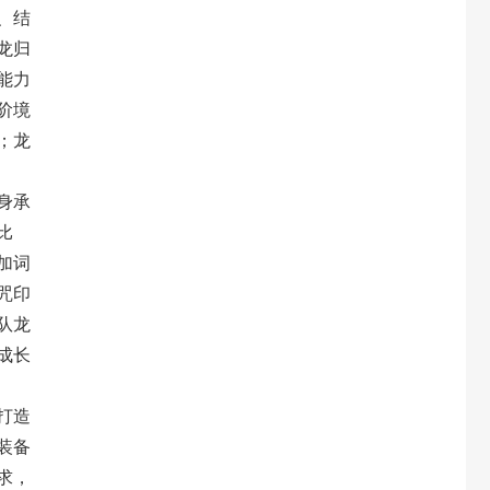
、结
龙归
能力
阶境
；龙
身承
比
加词
咒印
队龙
成长
打造
装备
求，