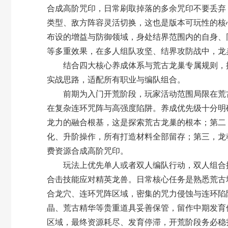
合成高阶咒印，日常刷取掉落的多余咒印不要丢弃
类型、敌方阵容灵活切换，这也是版本可玩性的核
布设的增益与防御领域，身处结界范围内的自身、
等多重效果，在多人组队攻坚、结界攻防战中，龙
结合四大核心养成体系与荒古龙巢专属规则，
实战思路，适配所有职业与编队组合。
前期为入门开荒阶段，玩家活动范围局限在荒古
在复杂连环咒阵与高强度陷阱。养成优先级十分明
龙力的融合根基，这是探索荒古龙巢的根本；第二
化、升阶操作，所有打造材料全部留存；第三，龙
费资源合成高阶咒印。
玩法上优先单人或者双人编队行动，双人组合推荐龙
合击技能应对精英龙兽。日常核心任务是熟悉荒古
合龙穴、连环咒阵区域，密集的咒力侵蚀与连环陷
晶、荒古精华等贵重道具妥善保管，留作中期发育
区域，最终资源耗尽、发育停滞，开荒阶段务必稳