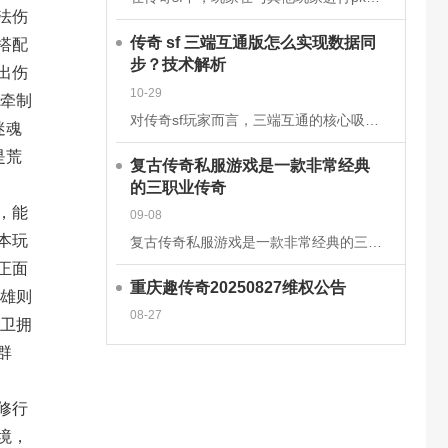
法伤
搭配
传奇 sf 三端互通版怎么实现数据同
步？技术解析
出伤
10-29
牵制
对传奇sf玩家而言，三端互通的核心吸引力在于安卓、iOS、PC端的无缝衔接，而这一切的背后，是一套成熟的跨平台数据同步技术体系在支撑。2025年主流的传奇sf三端互通版，已通过云端架构升级和同步机制优
迷魂
是荒
复古传奇私服游戏是一款非常经典
的三职业传奇
，能
09-08
本玩
复古传奇私服游戏是一款非常经典的三职业传奇手游，这款经典传奇手游完美继承了经典的战法道三大职业玩法，多种技能可以学习去挑战强大的boss，感兴趣的玩家快来下载体验吧!复古传奇私服游戏介绍一款复古传奇手
正面
重庆趣传奇20250827维权公告
英雄则
08-27
守卫拥
群
修行
境，