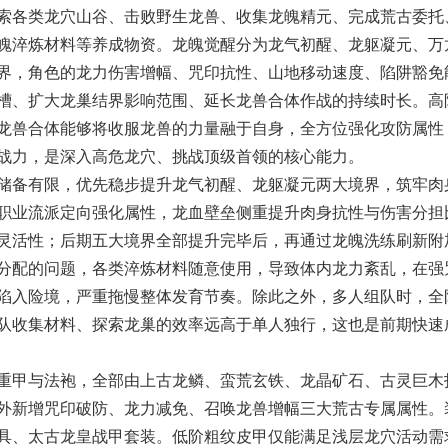
索各类龙穴山谷、击败野生龙兽、收集龙魄精元、完成荒古委托
魄淬炼材料等养成物资。龙魄觉醒分为
龙气初醒、龙躯凝元、万
界，角色的龙力伤害增幅、咒印抗性、山地移动速度、陷阱豁免
槽、扩大龙巢结界影响范围、延长龙兽合体作战的持续时长。高
天赋，龙兽合体能够将收服龙兽的力量融于自身，全方位强化攻防属性
战力，是深入高危龙穴、挑战顶级首领的核心能力。
备有限，优先稳步提升龙气初醒、龙躯凝元两大境界，筑牢肉
职业流派定向强化属性，龙血壁垒侧重提升肉身抗性与伤害分担
灵活性；后期五大境界全部提升完毕后，再通过龙魄洗练刷新附
分配的问题，各类淬炼材料随意使用，导致体内龙力紊乱，在强
陷入险境，严重拖慢整体发育节奏。除此之外，多人组队时，全
队收集材料、探索龙巢的效率远高于单人独行，这也是前期快速
甲与法袍，全部由上古龙鳞、蛮荒玄铁、龙晶矿石、古灵巨木
外新增
咒印破防、龙力减免、召唤龙兽增幅
三大荒古专属属性。
具、太古龙皇战甲套装。低阶粗纹皮甲仅能满足浅层龙穴活动需