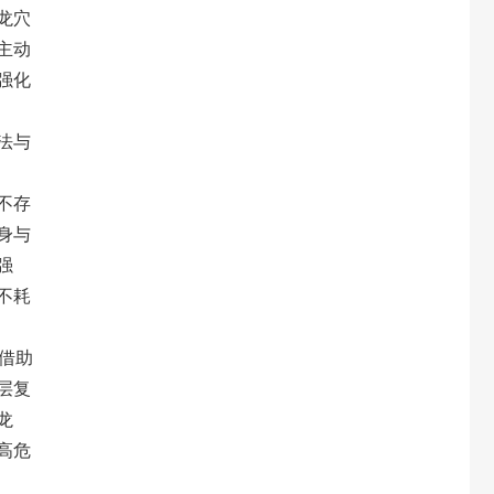
龙穴
主动
强化
法与
不存
身与
强
不耗
借助
层复
龙
高危