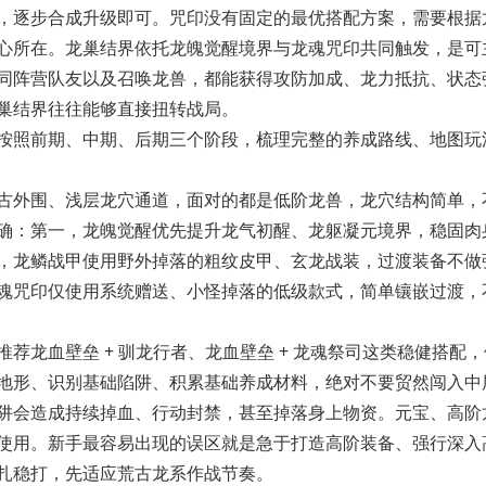
，逐步合成升级即可。咒印没有固定的最优搭配方案，需要根据
心所在。龙巢结界依托龙魄觉醒境界与龙魂咒印共同触发，是可
同阵营队友以及召唤龙兽，都能获得攻防加成、龙力抵抗、状态
巢结界往往能够直接扭转战局。
按照
前期、中期、后期
三个阶段，梳理完整的养成路线、地图玩
外围、浅层龙穴通道，面对的都是低阶龙兽，龙穴结构简单，
确：第一，龙魄觉醒优先提升龙气初醒、龙躯凝元境界，稳固肉
，龙鳞战甲使用野外掉落的粗纹皮甲、玄龙战装，过渡装备不做
魂咒印仅使用系统赠送、小怪掉落的低级款式，简单镶嵌过渡，
血壁垒 + 驯龙行者、龙血壁垒 + 龙魂祭司这类稳健搭配，
地形、识别基础陷阱、积累基础养成材料，绝对不要贸然闯入中
阱会造成持续掉血、行动封禁，甚至掉落身上物资。元宝、高阶
使用。新手最容易出现的误区就是急于打造高阶装备、强行深入
扎稳打，先适应荒古龙系作战节奏。