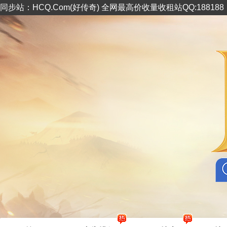
同步站：HCQ.Com(好传奇) 全网最高价收量收租站QQ:18818