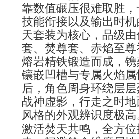
靠数值碾压很难取胜，
技能衔接以及输出时机
天套装为核心，品级由
套、焚尊套、赤焰至尊
熔岩精铁锻造而成，镌
镶嵌凹槽与专属火焰属
后，角色周身环绕层层
战神虚影，行走之时地
风格的外观辨识度极高
焚天共鸣
激活
，全方位