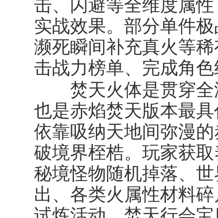
击、闪避等全维度属性
实战效果。部分单件极
濒死瞬间补充真火等稀
击战力榜单、完成角色
焚天火体
是贯穿全
也是赤焰焚天版本最具
依靠吸纳天地间弥漫的
破境界桎梏。玩家获取
秘境怪物随机掉落、世界
出、各类火属性材料碎
试炼活动、焚天行会宝