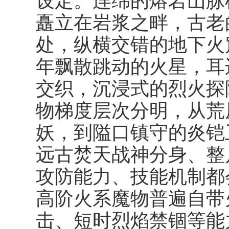
设定。连绵的熔岩山脉
矗立在岩浆之畔，古老
处，纵横交错的地下火
年飘散跳动的火星，耳
交织，沉浸式的烈火探
物梯度层次分明，从荒
妖，到隘口镇守的炎铠
远古焚天战神分身、整
攻防能力、技能机制都
高阶火系魔物普遍自带
击、短时烈焰禁锢等能