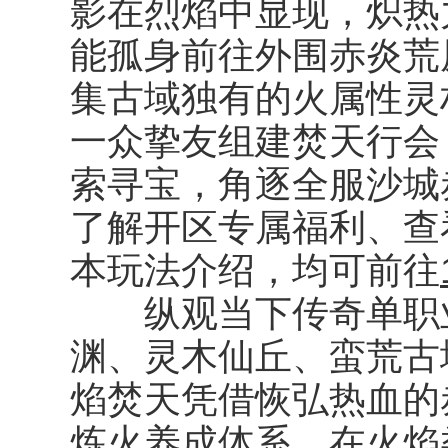
影在烈焰中显现，炽热
能孤身前往外围赤炎荒
集古域独有的火属性灵
一众挚友组建焚天行会
索寻宝，角逐全服沙城
了解开区专属福利、查
本玩法介绍，均可前往
纵观当下传奇单职业
渊、灵木仙丘、蛮荒古
焰焚天凭借恢弘热血的
炼火养成体系，在火焰