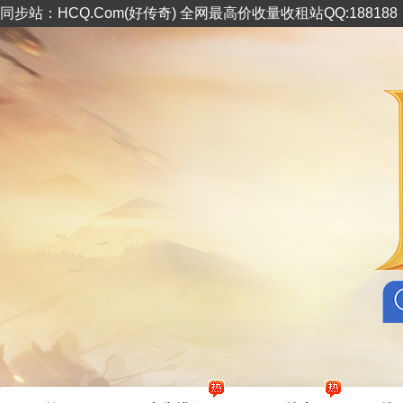
同步站：HCQ.Com(好传奇) 全网最高价收量收租站QQ:18818