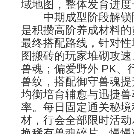
域地图，整体发育进度
中期成型阶段解锁险
是积攒高阶养成材料的
最终搭配路线，针对性
图搬砖的玩家堆砌攻速
兽魂；偏爱野外 PK
兽纹，搭配御守兽魂提
均衡培育辅愈与迅捷兽
率。每日固定通关秘境
材，行会全部限时活动
换稀有兽魂碎片，慢慢