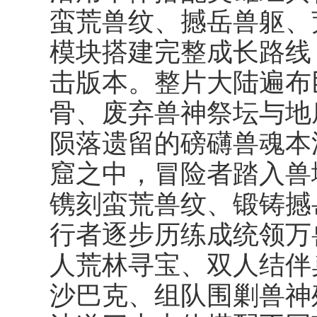
蛮荒兽纹、撼岳兽躯、
模块搭建完整成长路线
击版本。整片大陆遍布
骨、废弃兽神祭坛与地
陨落遗留的磅礴兽魂本
窟之中，冒险者踏入兽
镌刻蛮荒兽纹、锻铸撼
行者逐步历练成统领万
人荒林寻宝、双人结伴
沙巴克、组队围剿兽神残