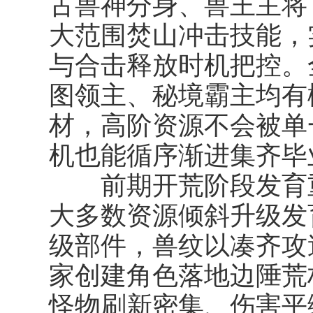
古兽神分身、兽王主将
大范围焚山冲击技能，
与合击释放时机把控。
图领主、秘境霸主均有
材，高阶资源不会被单一
机也能循序渐进集齐毕
前期开荒阶段发育重
大多数资源倾斜升级发
级部件，兽纹以凑齐攻
家创建角色落地边陲荒
怪物刷新密集、伤害平