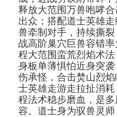
释放大范围万兽咆哮合
出众；搭配道士英雄走
兽牵制对手，持续撕裂 
战高阶巢穴巨兽容错率
程大范围蛮荒烈焰术法
身板单薄惧怕近身突袭
伤承怪，合击焚山烈焰
士英雄走游走拉扯消耗
程法术稳步磨血，是多
容。道士身为驭兽灵师