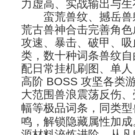
力虚高、实战输出与生
蛮荒兽纹、撼岳兽躯
荒古兽神合击完善角色
攻速、暴击、破甲、吸
类，数十种词条兽纹自
配日常挂机刷图、单人 
高阶 BOSS 攻坚各
大范围兽浪震荡反伤、
幅等极品词条，同类型
鸣
，解锁隐藏属性加成
源材料淬炼进阶，从凡