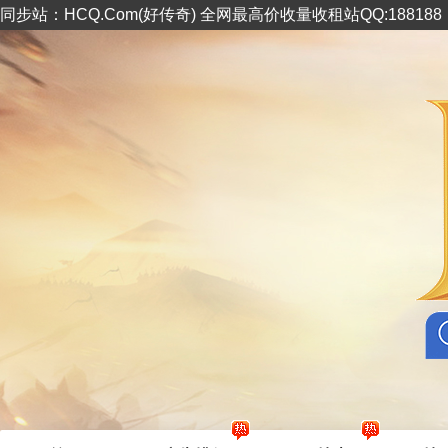
同步站：HCQ.Com(好传奇) 全网最高价收量收租站QQ:18818