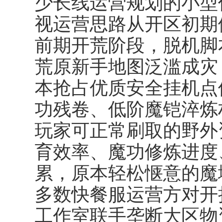
少长线运营规划的小型
视运营思路从开区初期
前期开荒阶段，脱机脚
荒原新手地图泛滥成灾
本抢占优质安全挂机点
功残卷、低阶魔铠淬炼
玩家可正常刷取的野外
育效率、魔功修炼进度
累，原本轻松惬意的魔
多数快餐服运营方对开
工作室联手垄断大区物