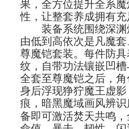
果，全方位提升全系魔
性，让整套养成拥有充
装备系统围绕深渊炼
由低到高依次是凡魔套
尊魔铠套装。每件防具
纹，自带功法镶嵌凹槽
全套至尊魔铠之后，角
身后浮现狰狞魔王虚影
痕，暗黑魔域画风辨识
焚天共鸣
备即可激活
，
命值、暴击、韧性、闪