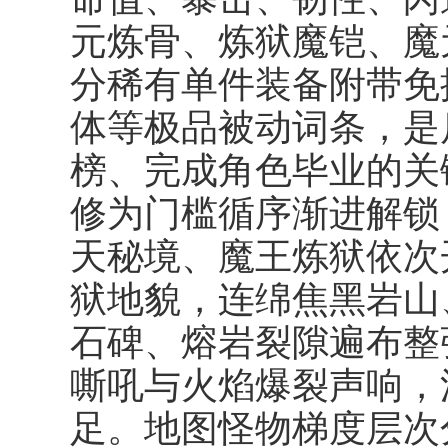
元炼骨、炼狱魔铠、魔
分稀有单件装备附带免
体等极品被动词条，是
榜、完成角色毕业的关
修为门槛循序渐进解锁
天秘境、魔王炼狱依次
狱地貌，连绵焦黑岩山
石碑、熔岩裂隙遍布整
嘶吼与火焰爆裂声响，
足。地图怪物梯度层次