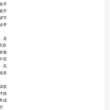
凑齐
避开
键节
缺养
。龙
资源
躯被
中层
。实
幅差
成套
绊效
养成
节