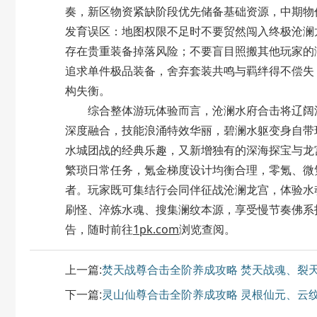
奏，新区物资紧缺阶段优先储备基础资源，中期物
发育误区：地图权限不足时不要贸然闯入终极沧澜
存在贵重装备掉落风险；不要盲目照搬其他玩家的
追求单件极品装备，舍弃套装共鸣与羁绊得不偿失
构失衡。
综合整体游玩体验而言，沧澜水府合击将辽阔深
深度融合，技能浪涌特效华丽，碧澜水躯变身自带
水城团战的经典乐趣，又新增独有的深海探宝与龙
繁琐日常任务，氪金梯度设计均衡合理，零氪、微
者。玩家既可集结行会同伴征战沧澜龙宫，体验水
刷怪、淬炼水魂、搜集澜纹本源，享受慢节奏佛系
告，随时前往
1pk.com
浏览查阅。
上一篇:
焚天战尊合击全阶养成攻略 焚天战魂、裂
下一篇:
灵山仙尊合击全阶养成攻略 灵根仙元、云