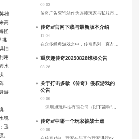
09-03
英雄
传奇广告查询站作为连接玩家与私服市场的核心平台，其数据的准确性和安全性直接关系到用户体验、市场信任度及行业生态健康。为构建可靠的数据体系，平台需从技术架构、流程管理、法律合规等多维度构建防护网。以下从
来高
传奇sf官网下载与最新版本介绍
海怪
11-04
单挑
在众多经典游戏之中，传奇系列一直占据着不可替代的地位。无论是当年在网吧里与朋友并肩作战的热血时刻，还是如今在手机或电脑上重温那段激情岁月，传奇sf都以其独特的魅力吸引着无数玩家。而随着技术的发展和玩家
惧怕
利用
重庆趣传奇20250826维权公告
碧水
08-26
状
阵
关于打击多款《传奇》侵权游戏的
公告
身游
09-06
深圳旭玩科技有限公司（以下简称“我司”）依据相关转授权文件获得原始著作权人韩国亚拓士软件有限公司针对《LegendofMirII》（中文名：《传奇》）网
魂、
水魂
传奇sf中哪一个玩家被战士虐
；迅
09-09
项。
在传奇sf中，玩家在与其他玩家进行pk时，有时会被对方的技能击中，也有时会被对方战士击杀。虽然战士在游戏前期，在技能上没有法师给力，但是战士有绝对的优势，特别是战士的防御和血量，完全可以抵挡住对方的伤