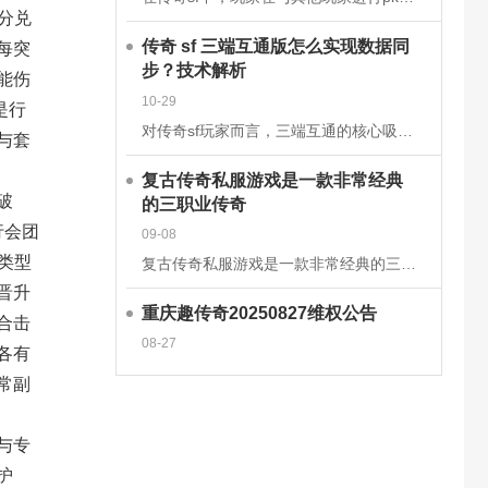
分兑
每突
传奇 sf 三端互通版怎么实现数据同
步？技术解析
能伤
10-29
是行
对传奇sf玩家而言，三端互通的核心吸引力在于安卓、iOS、PC端的无缝衔接，而这一切的背后，是一套成熟的跨平台数据同步技术体系在支撑。2025年主流的传奇sf三端互通版，已通过云端架构升级和同步机制优
与套
复古传奇私服游戏是一款非常经典
破
的三职业传奇
行会团
09-08
类型
复古传奇私服游戏是一款非常经典的三职业传奇手游，这款经典传奇手游完美继承了经典的战法道三大职业玩法，多种技能可以学习去挑战强大的boss，感兴趣的玩家快来下载体验吧!复古传奇私服游戏介绍一款复古传奇手
晋升
重庆趣传奇20250827维权公告
合击
08-27
各有
常副
与专
护