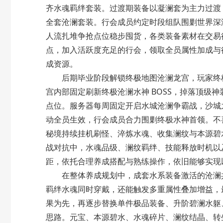
齐水魂羁绊套装。过渡期装备以凝澜套为主力过渡
全套沧澜套装。行会成员约定时段组队围剿世界深
人流扎堆争抢点位稳步囤货，各类装备素材在交易
点，加入活跃度充足的行会，领取全员属性加成与
成资源。
后期毕业阶段解锁终极地图沧澜龙宫，玩家终极
宫内部固定刷新终极沧澜水神 BOSS，掉落顶级
点位。服务器每周固定开启水城沧澜争霸战，沙城
动全员生效，行会成员合力围剿终极水神首领。不
秘境持续挂机刷怪、淬炼水魂、收集澜纹与本源碧
战对抗中，水魂品级、澜纹羁绊、技能释放时机以
距，依托合理养成搭配与熟练操作，依旧能够实现
在整体养成规划中，成套水系装备激活的沧澜共
羁绊水魂同时穿戴，还能触发多重属性叠加增益，
果为先，再逐步替换单件极品装备、升阶碧澜水躯
思路。元宝、本源碧水、水魂碎片、澜纹结晶、转