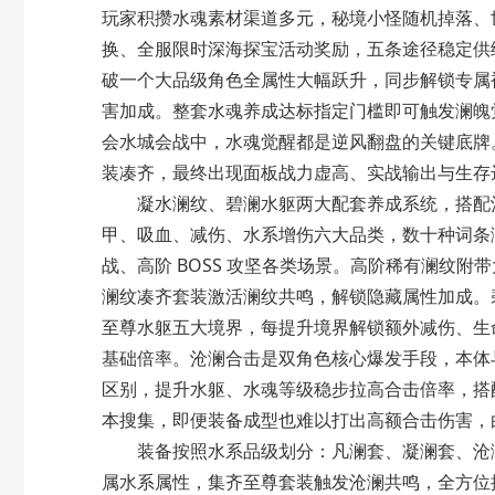
玩家积攒水魂素材渠道多元，秘境小怪随机掉落、世
换、全服限时深海探宝活动奖励，五条途径稳定供
破一个大品级角色全属性大幅跃升，同步解锁专属
害加成。整套水魂养成达标指定门槛即可触发澜魄觉
会水城会战中，水魂觉醒都是逆风翻盘的关键底牌
装凑齐，最终出现面板战力虚高、实战输出与生存
凝水澜纹、碧澜水躯两大配套养成系统，搭配沧
甲、吸血、减伤、水系增伤六大品类，数十种词条
战、高阶 BOSS 攻坚各类场景。高阶稀有澜纹
澜纹凑齐套装激活
澜纹共鸣
，解锁隐藏属性加成。
至尊水躯五大境界，每提升境界解锁额外减伤、生
基础倍率。沧澜合击是双角色核心爆发手段，本体
区别，提升水躯、水魂等级稳步拉高合击倍率，搭
本搜集，即便装备成型也难以打出高额合击伤害，
装备按照水系品级划分：凡澜套、凝澜套、沧澜
属水系属性，集齐至尊套装触发
沧澜共鸣
，全方位