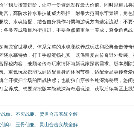
价平稳后按需进阶，让每一份资源发挥最大价值。同时规避几类
龙宫，高阶水神水系技能威力强悍，附带大范围水牢禁锢，角色
澜纹、水魂搭配，结合自身操作习惯与游玩方向选定流派；不要
；各类养成项目均衡推进，不要单点偏重单一养成，避免角色战
海龙宫世界观、体系完整的水魂澜纹养成玩法和经典合击传奇
环绕水幕特效，打击手感流畅扎实，既保留复古传奇野外爆装、
宫探秘内容，兼顾老传奇玩家情怀与新玩家探索需求。版本剔除
氪、重氪玩家都能找到适配自身的休闲节奏，适配全品类传奇爱
魂全开横扫全场的团战快感；也能独自穿梭各处深海秘境，悠闲
打宝养成。想要深挖版本隐藏深海奇遇玩法、获取后续新区上线
天战纹、不灭战躯、焚世合击实战全解
纹仙印、玉骨仙躯、灵山合击实战全解