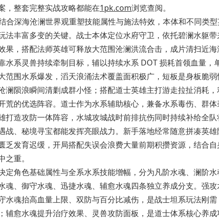
案，整套完整实战攻略都能在
1pk.com
浏览查阅。
结合深海沧澜世界观重塑技能属性与施法特效，本体和不同类型
玩法丰富多变的关键。战士本体定位水府守卫，依托碧澜水躯带
效果，搭配法师英雄可释放大范围沧澜洪流合击，成片清扫近海
水系灵兽持续牵制目标，辅以持续水系 DOT 损耗首领血量，
大范围水系爆发，滔天浪涌法术覆盖面积极广，短板是身板脆弱
沧澜陨浪瞬间清剿成群小怪；搭配道士英雄主打游走拉扯消耗，
开荒的优选阵容。道士作为水系辅助核心，兼备水系毒伤、群体
雄打造攻防一体阵容，水城攻城战时前排抗伤同时持续补给全队
遇战、秘境寻宝都能发挥亮眼战力。新手落地经常随意拼凑英雄
匮乏发育迟缓，开局搭配失误会浪费大量前期积攒资源，结合自
中之重。
决定角色基础属性与全系水系技能增幅，分为凡阶水魂、澜阶水
水魂、御守水魂、迅捷水魂、辅愈水魂四条独立养成分支。强攻
守水魂抬高血量上限、双防与百分比减伤，是战士坦系玩法刚需
；辅愈水魂提升治疗效果、灵兽攻防面板，是道士体系核心养成