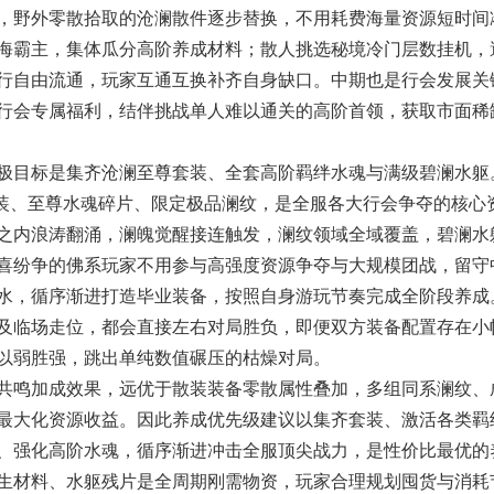
，野外零散拾取的沧澜散件逐步替换，不用耗费海量资源短时间
海霸主，集体瓜分高阶养成材料；散人挑选秘境冷门层数挂机，
行自由流通，玩家互通互换补齐自身缺口。中期也是行会发展关
行会专属福利，结伴挑战单人难以通关的高阶首领，获取市面稀
目标是集齐沧澜至尊套装、全套高阶羁绊水魂与满级碧澜水躯
神装、至尊水魂碎片、限定极品澜纹，是全服各大行会争夺的核心
之内浪涛翻涌，澜魄觉醒接连触发，澜纹领域全域覆盖，碧澜水
喜纷争的佛系玩家不用参与高强度资源争夺与大规模团战，留守
水，循序渐进打造毕业装备，按照自身游玩节奏完成全阶段养成
及临场走位，都会直接左右对局胜负，即便双方装备配置存在小
以弱胜强，跳出单纯数值碾压的枯燥对局。
鸣加成效果，远优于散装装备零散属性叠加，多组同系澜纹、
最大化资源收益。因此养成优先级建议以集齐套装、激活各类羁
、强化高阶水魂，循序渐进冲击全服顶尖战力，是性价比最优的
生材料、水躯残片是全周期刚需物资，玩家合理规划囤货与消耗