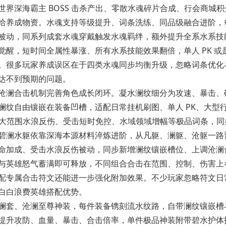
界深海霸主 BOSS 击杀产出、零散水魂碎片合成、行会商城积
给养成物资。水魂支持等级提升、词条洗练、同品级融合进阶，
被动，同系列成套水魂穿戴触发
水魂羁绊
，额外提升全系水系技
醒，短时间全属性暴涨、所有水系技能效果翻倍，单人 PK 或
。很多玩家养成误区在于四类水魂同步均衡升级，忽略词条优化
达不到预期的问题。
澜合击机制完善角色成长闭环。凝水澜纹细分为攻速、暴击、
澜纹自由镶嵌在装备凹槽，适配日常挂机刷图、单人 PK、大型
附带大范围水浪反伤、受击短时免控、水域领域增幅等极品词条，同
碧澜水躯依靠深海本源材料淬炼进阶，从凡躯、澜躯、沧躯一路
命加成、受击水浪反伤被动，同步新增澜纹镶嵌槽位、上调沧澜
与英雄怒气蓄满即可释放，不同组合合击在范围、控制、伤害上
配专属合击符文还能进一步强化附加效果。不少玩家忽略符文日
白白浪费英雄搭配优势。
套、沧澜至尊神装，每件装备镌刻流水纹路，自带澜纹镶嵌槽
提升攻防、血量、暴击、合击倍率，单件极品神装附带碧水护体