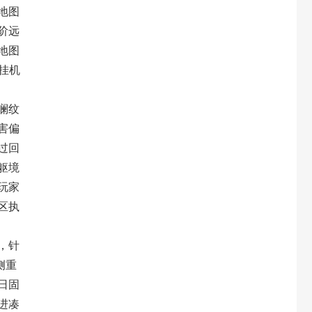
地图
阶远
地图
挂机
澜纹
害偏
过回
躯境
玩家
区执
。
，针
侧重
日固
进凑