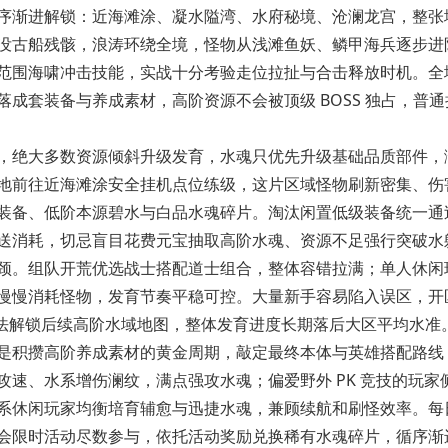
序渐进解锁：近海滩涂、凝水隘湾、水府秘境、沧澜龙宫，整张
没古船残骸，浪涛环绕全境，怪物从浅滩鱼妖、鳞甲海兵逐步进
范围海啸冲击技能，实战十分考验走位拉扯与合击释放时机。全
成套装备与养成素材，高阶资源不会被顶级 BOSS 独占，普通
绝大多数资源倾斜升级发育，水魂只优先升级基础品质部件，
地前往近海滩涂安全挂机点位练级，这片区域怪物刷新密集、伤
装备、低阶本源碧水与白品水魂碎片。淘汰闲置低级装备统一通
送消耗，切忌盲目花费元宝抽取高阶水魂、资源不足强行突破水
颈。组队开荒优选战士搭配道士组合，整体容错拉满；单人休闲
慢慢消耗怪物，发育节奏平稳可控。大量新手容易陷入误区，开
无法解锁后续高阶水域地图，整体发育进度长期落后大区平均水准
积攒高阶养成素材的黄金周期，敲定最终本体与英雄搭配路线
速、水系增伤澜纹，满点强攻水魂；偏爱野外 PK 竞技的玩家
系休闲玩家均衡培育辅愈与迅捷水魂，兼顾续航和刷怪效率。每
会限时活动尽数参与，依托活动奖励兑换稀有水魂碎片，循序渐