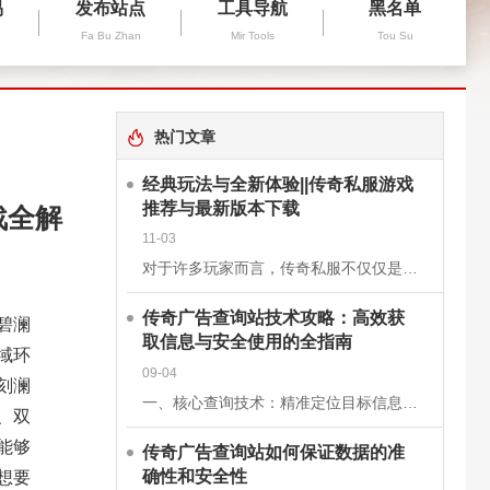
易
发布站点
工具导航
黑名单
Fa Bu Zhan
Mir Tools
Tou Su
热门文章
经典玩法与全新体验||传奇私服游戏
推荐与最新版本下载
战全解
11-03
对于许多玩家而言，传奇私服不仅仅是一款游戏，更是一段青春的回忆。它继承了经典《传奇》的核心玩法，保留了战士、法师、道士三大职业的经典设定，同时在画面、操作和系统上进行了优化升级，让老玩家找回曾经的激情
传奇广告查询站技术攻略：高效获
碧澜
取信息与安全使用的全指南
域环
09-04
刻澜
一、核心查询技术：精准定位目标信息关键词组合搜索基础关键词：使用“传奇私服”“新开传奇”“传奇开服表”等核心词，快速定位查询站。进阶组合：结合版本（如“1.76复古传奇”）、区服（如“双线三区”）、特
、双
能够
传奇广告查询站如何保证数据的准
想要
确性和安全性