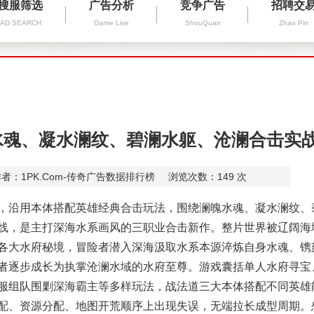
搜服筛选
广告分析
竞争广告
招聘交
AD SEARCH
Game Live
ShouQuan
Zhao Pin
水魂、凝水澜纹、碧澜水躯、沧澜合击实
者：1PK.Com-传奇广告数据排行榜
浏览次数：
149
次
沿用本体搭配英雄经典合击玩法，围绕澜魄水魂、凝水澜纹、
线，是主打深海水系画风的三职业合击新作。整片世界被辽阔海
各大水府秘境，冒险者潜入深海汲取水系本源淬炼自身水魂、镌
者逐步成长为执掌沧澜水域的水府至尊。游戏囊括单人水府寻宝
服组队围剿深海霸主等多样玩法，战法道三大本体搭配不同英雄
配、资源分配、地图开荒顺序上出现失误，无端拉长成型周期。