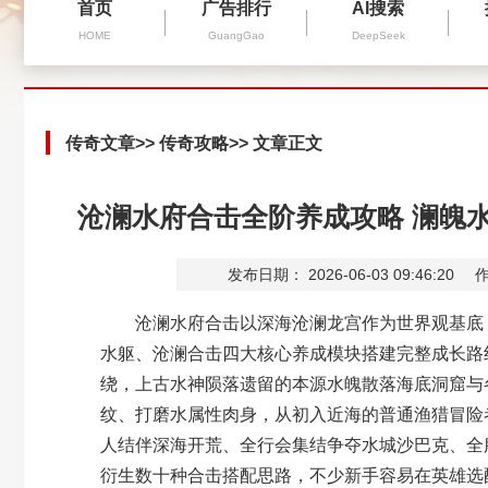
首页
广告排行
AI搜索
HOME
GuangGao
DeepSeek
传奇文章
>>
传奇攻略
>> 文章正文
沧澜水府合击全阶养成攻略 澜魄
发布日期： 2026-06-03 09:46:20
作
沧澜水府合击以深海沧澜龙宫作为世界观基底，
水躯、沧澜合击四大核心养成模块搭建完整成长路
绕，上古水神陨落遗留的本源水魄散落海底洞窟与
纹、打磨水属性肉身，从初入近海的普通渔猎冒险
人结伴深海开荒、全行会集结争夺水城沙巴克、全
衍生数十种合击搭配思路，不少新手容易在英雄选