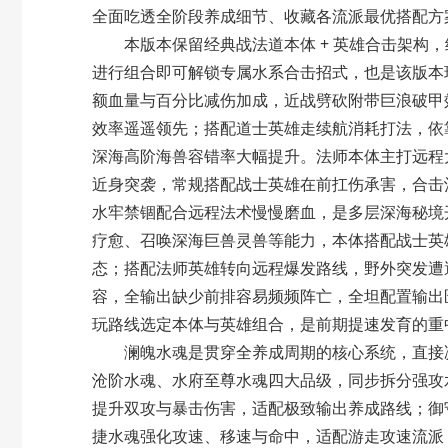
全面吃透全阶段养成细节、收藏各流派最优搭配方
本版本保留经典战法道本体 + 英雄合击架构，
进行组合即可解锁专属水系合击招式，也是该版本
额血量与百分比减伤加成，近战劈砍附带巨浪破甲
效率遥遥领先；搭配道士英雄走续航消耗打法，依靠
深海高阶海兽容错率大幅提升。法师本体主打远程
近身突袭，常规搭配战士英雄在前扛伤承害，合击
水牢禁锢配合远程法术慢慢磨血，是多层深海秘境
疗愈、召唤深海巨兽灵兽等能力，本体搭配战士英
态；搭配法师英雄转向远程爆发路线，野外突发遭
容，全输出缺少前排容易频频阵亡，全坦配置输出
玩路线选定本体与英雄组合，是前期提速发育的重
澜魄水魂
是贯穿全养成周期的核心系统，直接
沧阶水魂、水府至尊水魂四大品级，同步拆分强攻
提升双攻与暴击伤害，适配极致输出养成路线；御
捷水魂强化攻速、移速与命中，适配游走攻速流派