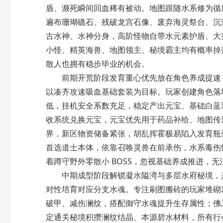
盾、濒死瞬间回血稀有被动。地图跟随水系修为循
遍布珊瑚礁石、残破龙宫石像、废弃海灵祭台、沉
古水神、水神分身，高阶怪物自带水元素护盾、大
小怪、精英海兽、地图领主、秘境霸主均有概率掉落
散人也拥有稳步毕业的机会。
前期开荒阶段发育重心优先放在角色养成提速，
以凑齐攻速吸血基础套装为目标。玩家创建角色落
低，挂机安全系数充足，稳定产出元宝、基础白蓝
收系统兑换元宝，元宝优先用于药品补给、地图传
界，新区物资储备紧张，胡乱挥霍极易陷入发育瓶
首选道士本体，依靠召唤灵兽在前承伤，水系毒伤
着蹲守野外零散小 BOSS，忽视基础养成推进，
中期成型阶段解锁凝水隘湾与多层水府秘境，是
对性培育对应分支水魂。专注刷图搬砖的玩家堆砌攻
破甲、减伤澜纹，搭配御守水魂提升生存属性；佛
定通关秘境积攒澜纹结晶、本源碧水材料，所有行