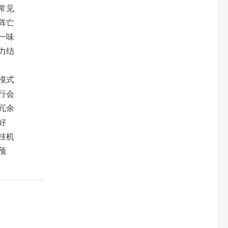
常见
阵亡
一味
力结
模式
行会
冗余
好
挂机
预