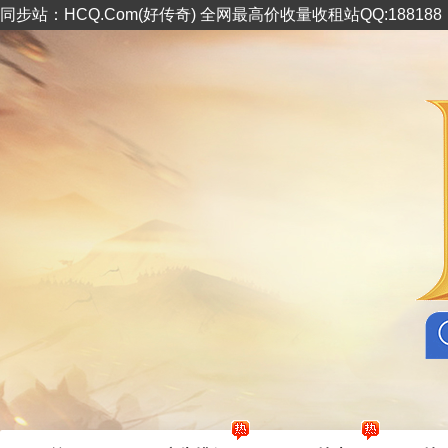
同步站：HCQ.Com(好传奇) 全网最高价收量收租站QQ:18818