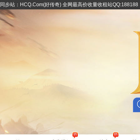
同步站：HCQ.Com(好传奇) 全网最高价收量收租站QQ:18818