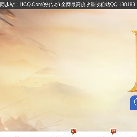
同步站：HCQ.Com(好传奇) 全网最高价收量收租站QQ:18818