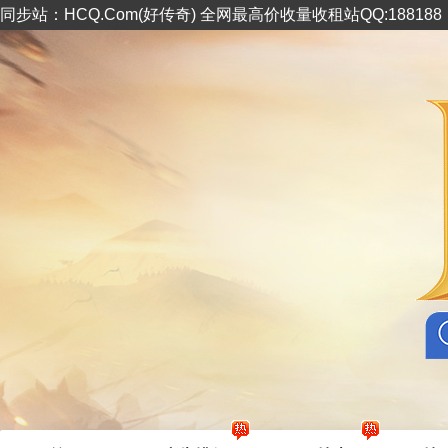
同步站：HCQ.Com(好传奇) 全网最高价收量收租站QQ:18818