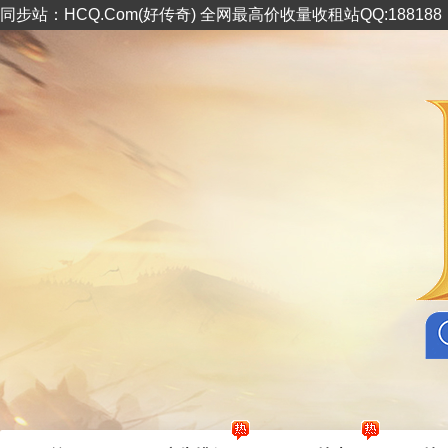
同步站：HCQ.Com(好传奇) 全网最高价收量收租站QQ:18818