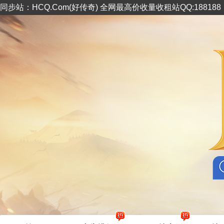
同步站：HCQ.Com(好传奇) 全网最高价收量收租站QQ:18818