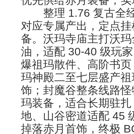
优先供给赤月装备，实
整理 1.76 复古
对应专属产出，定点挂
备。沃玛寺庙主打沃玛
油，适配 30‑40 级
爆祖玛散件、高阶书页
玛神殿二至七层盛产祖
饰；封魔谷整条线路怪
玛装备，适合长期驻扎
地、山谷密道适配 45
掉落赤月首饰，终极 B