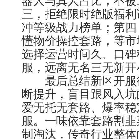
器人与真人占比，不被
三，拒绝限时绝版福利
冲等级战力榜单；第四
懂物价操控套路，等市
选择运营时间久、口碑
服，远离无名三无新开
最后总结新区开服行
断提升，盲目跟风入坑
爱无托无套路、爆率稳
服。一味依靠套路割韭
制淘汰，传奇行业整体