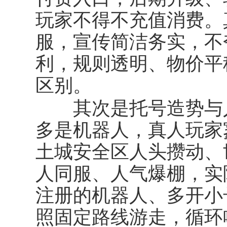
玩家不得不充值消费。
服，宣传简洁务实，不
利，规则透明、物价平
区别。
托号造势与
其次是
多是机器人，真人玩家
土城安全区人头攒动、
人同服、人气爆棚，实
注册的机器人、多开小
照固定路线游走，循环