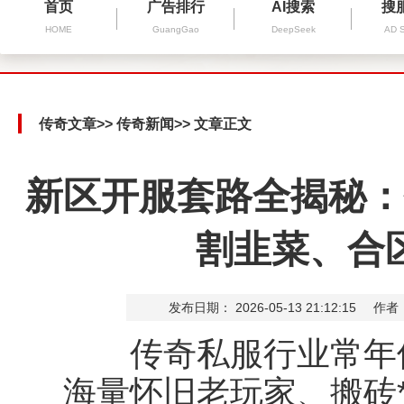
首页
广告排行
AI搜索
搜
HOME
GuangGao
DeepSeek
AD 
传奇文章
>>
传奇新闻
>> 文章正文
新区开服套路全揭秘：
割韭菜、合
发布日期： 2026-05-13 21:12:15
作者
传奇私服行业常年保
海量怀旧老玩家、搬砖