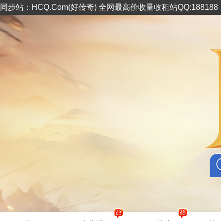
同步站：HCQ.Com(好传奇) 全网最高价收量收租站QQ:18818