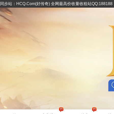
同步站：HCQ.Com(好传奇) 全网最高价收量收租站QQ:18818