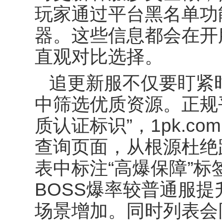
玩家通过平台黑名单功
器。这些信息都会在开
直观对比选择。
追更新服不仅要盯紧
中筛选优质资源。正规
质认证标识
”
，
1pk.com
查询页面，从根源杜绝
表中标注
“
高爆保障
”
标
BOSS
爆率较普通服提
场景增加。同时列表会