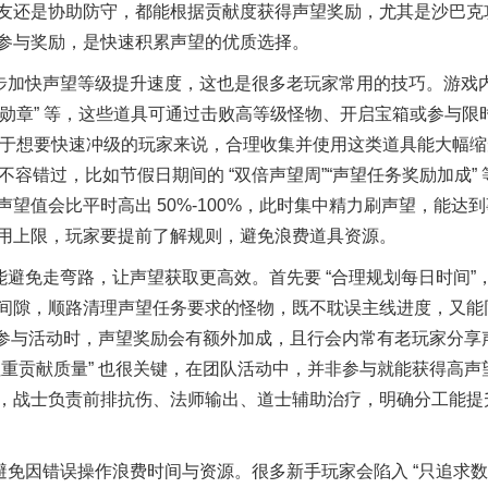
友还是协助防守，都能根据贡献度获得声望奖励，尤其是沙巴克
参与奖励，是快速积累声望的优质选择。
步加快声望等级提升速度，这也是很多老玩家常用的技巧。游戏
勋章
”
等，这些道具可通过击败高等级怪物、开启宝箱或参与限
于想要快速冲级的玩家来说，合理收集并使用这类道具能大幅缩
不容错过，比如节假日期间的
“
双倍声望周
”“
声望任务奖励加成
”
声望值会比平时高出
50%-100%
，此时集中精力刷声望，能达到
用上限，玩家要提前了解规则，避免浪费道具资源。
能避免走弯路，让声望获取更高效。首先要
“
合理规划每日时间
”
间隙，顺路清理声望任务要求的怪物，既不耽误主线进度，又能
参与活动时，声望奖励会有额外加成，且行会内常有老玩家分享
注重贡献质量
”
也很关键，在团队活动中，并非参与就能获得高声
，战士负责前排抗伤、法师输出、道士辅助治疗，明确分工能提
避免因错误操作浪费时间与资源。很多新手玩家会陷入
“
只追求