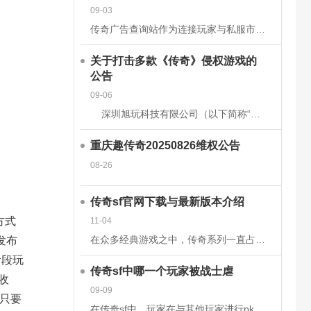
09-03
传奇广告查询站作为连接玩家与私服市场的核心平台，其数据的准确性和安全性直接关系到用户体验、市场信任度及行业生态健康。为构建可靠的数据体系，平台需从技术架构、流程管理、法律合规等多维度构建防护网。以下从
关于打击多款《传奇》侵权游戏的
公告
09-06
深圳旭玩科技有限公司（以下简称“我司”）依据相关转授权文件获得原始著作权人韩国亚拓士软件有限公司针对《LegendofMirII》（中文名：《传奇》）网
重庆趣传奇20250826维权公告
08-26
传奇sf官网下载与最新版本介绍
方式
11-04
在众多经典游戏之中，传奇系列一直占据着不可替代的地位。无论是当年在网吧里与朋友并肩作战的热血时刻，还是如今在手机或电脑上重温那段激情岁月，传奇sf都以其独特的魅力吸引着无数玩家。而随着技术的发展和玩家
发布
阶段玩
传奇sf中哪一个玩家被战士虐
收
09-09
只要
在传奇sf中，玩家在与其他玩家进行pk时，有时会被对方的技能击中，也有时会被对方战士击杀。虽然战士在游戏前期，在技能上没有法师给力，但是战士有绝对的优势，特别是战士的防御和血量，完全可以抵挡住对方的伤