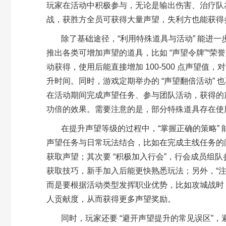
玩家在活动中积极参与，无论是输出伤害、治疗队
战，获胜方全员可获得大量声望，失利方也能获得
除了基础途径，
“
利用特殊道具与活动
”
能进一
推出各类可增加声望的道具，比如
“
声望令牌
”“
荣誉
动获得，使用后能直接增加
100-500
点声望值，对
升时间。同时，游戏定期举办的
“
声望翻倍活动
”
也
在活动期间完成声望任务、参与团队活动，获得的
功倍的效果。需要注意的是，部分特殊道具存在使
在提升声望等级的过程中，
“
掌握正确的策略
”
声望任务与日常玩法结合，比如在完成主线任务的
获取声望；其次要
“
积极加入行会
”
，行会成员组队
获取技巧，新手加入后能更快熟悉玩法；另外，
“
而是要根据活动类型发挥职业优势，比如攻城战时
人贡献度，从而获得更多声望奖励。
同时，玩家还要
“
避开声望提升的常见误区
”
，