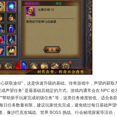
核心获取途径
”
，这是快速升级的基础。传奇游戏中，声望的获取
完成声望任务
”
是最基础且稳定的方式。游戏内通常会在
NPC
处
”“
帮助新手玩家完成初级任务
”
等，这类任务难度较低，适合各
每日任务数量有限，建议玩家优先完成，避免错过每日基础声望
道，像沙巴克攻城战、世界
BOSS
挑战、行会秘境探索等活动，