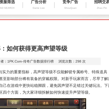
搜服筛选
广告分析
竞争广告
招聘交
AD SEARCH
Game Live
ShouQuan
Zhao Pin
解：如何获得更高声望等级
者：1PK.Com-传奇广告数据排行榜
浏览次数：
298
次
与实力的重要指标，高声望等级不仅能解锁专属称号、特殊道具
甚至影响部分稀有装备的穿戴权限。对新手玩家而言，尽早了解
自己在游戏中更快站稳脚跟，避免因声望不足错过关键玩法。下
区四个方面，为大家详细拆解如何快速提升声望等级。