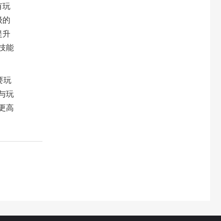
有玩
级的
提升
技能
要玩
与玩
更高