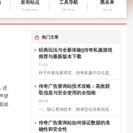
易
发布站点
工具导航
黑名单
Fa Bu Zhan
Mir Tools
Tou Su
热门文章
经典玩法与全新体验||传奇私服游戏
推荐与最新版本下载
11-03
对于许多玩家而言，传奇私服不仅仅是一款游戏，更是一段青春的回忆。它继承了经典《传奇》的核心玩法，保留了战士、法师、道士三大职业的经典设定，同时在画面、操作和系统上进行了优化升级，让老玩家找回曾经的激情
传奇广告查询站技术攻略：高效获
，还
取信息与安全使用的全指南
声望
09-04
面就
一、核心查询技术：精准定位目标信息关键词组合搜索基础关键词：使用“传奇私服”“新开传奇”“传奇开服表”等核心词，快速定位查询站。进阶组合：结合版本（如“1.76复古传奇”）、区服（如“双线三区”）、特
传奇广告查询站如何保证数据的准
确性和安全性