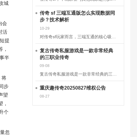
攻城
传奇 sf 三端互通版怎么实现数据同
步？技术解析
内会
10-29
时活
对传奇sf玩家而言，三端互通的核心吸引力在于安卓、iOS、PC端的无缝衔接，而这一切的背后，是一套成熟的跨平台数据同步技术体系在支撑。2025年主流的传奇sf三端互通版，已通过云端架构升级和同步机制优
短提
等，
复古传奇私服游戏是一款非常经典
的三职业传奇
事半
09-08
复古传奇私服游戏是一款非常经典的三职业传奇手游，这款经典传奇手游完美继承了经典的战法道三大职业玩法，多种技能可以学习去挑战强大的boss，感兴趣的玩家快来下载体验吧!复古传奇私服游戏介绍一款复古传奇手
，将
同步
重庆趣传奇20250827维权公告
声望
08-27
望，
升个
数量忽