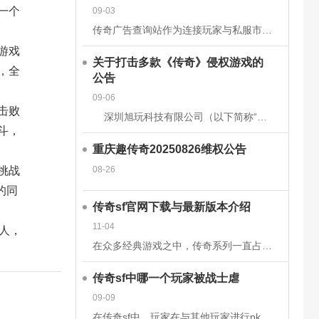
一个
09-03
传奇广告查询站作为连接玩家与私服市场的核心平台，其数据的准确性和安全性直接关系到用户体验、市场信任度及行业生态健康。为构建可靠的数据体系，平台需从技术架构、流程管理、法律合规等多维度构建防护网。以下从
游戏
关于打击多款《传奇》侵权游戏的
，全
公告
09-06
击败
深圳旭玩科技有限公司（以下简称“我司”）依据相关转授权文件获得原始著作权人韩国亚拓士软件有限公司针对《LegendofMirII》（中文名：《传奇》）网
斗，
重庆趣传奇20250826维权公告
08-26
挑战
的同
传奇sf官网下载与最新版本介绍
11-04
人，
在众多经典游戏之中，传奇系列一直占据着不可替代的地位。无论是当年在网吧里与朋友并肩作战的热血时刻，还是如今在手机或电脑上重温那段激情岁月，传奇sf都以其独特的魅力吸引着无数玩家。而随着技术的发展和玩家
传奇sf中哪一个玩家被战士虐
09-09
在传奇sf中，玩家在与其他玩家进行pk时，有时会被对方的技能击中，也有时会被对方战士击杀。虽然战士在游戏前期，在技能上没有法师给力，但是战士有绝对的优势，特别是战士的防御和血量，完全可以抵挡住对方的伤