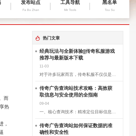
易
发布站点
工具导航
黑名单
Fa Bu Zhan
Mir Tools
Tou Su
热门文章
经典玩法与全新体验||传奇私服游戏
推荐与最新版本下载
11-03
对于许多玩家而言，传奇私服不仅仅是一款游戏，更是一段青春的回忆。它继承了经典《传奇》的核心玩法，保留了战士、法师、道士三大职业的经典设定，同时在画面、操作和系统上进行了优化升级，让老玩家找回曾经的激情
传奇广告查询站技术攻略：高效获
取信息与安全使用的全指南
。而
09-04
享热
一、核心查询技术：精准定位目标信息关键词组合搜索基础关键词：使用“传奇私服”“新开传奇”“传奇开服表”等核心词，快速定位查询站。进阶组合：结合版本（如“1.76复古传奇”）、区服（如“双线三区”）、特
进，
传奇广告查询站如何保证数据的准
确性和安全性
逼