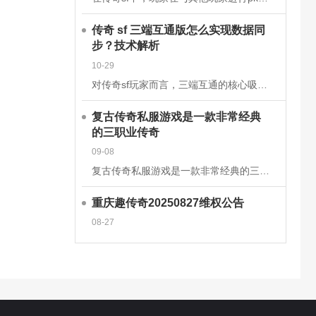
传奇 sf 三端互通版怎么实现数据同
步？技术解析
10-29
对传奇sf玩家而言，三端互通的核心吸引力在于安卓、iOS、PC端的无缝衔接，而这一切的背后，是一套成熟的跨平台数据同步技术体系在支撑。2025年主流的传奇sf三端互通版，已通过云端架构升级和同步机制优
复古传奇私服游戏是一款非常经典
的三职业传奇
09-08
复古传奇私服游戏是一款非常经典的三职业传奇手游，这款经典传奇手游完美继承了经典的战法道三大职业玩法，多种技能可以学习去挑战强大的boss，感兴趣的玩家快来下载体验吧!复古传奇私服游戏介绍一款复古传奇手
重庆趣传奇20250827维权公告
08-27