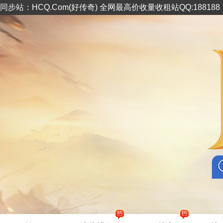
同步站：HCQ.Com(好传奇) 全网最高价收量收租站QQ:18818