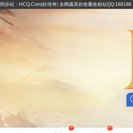
同步站：HCQ.Com(好传奇) 全网最高价收量收租站QQ:18818