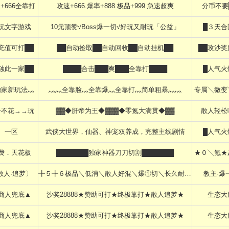
+666全靠打
攻速+666.爆率+888.极品+999 急速超爽
分币不要
玩文字游戏
10元顶赞√Boss爆一切√好玩又耐玩「公益」
█３天合
充值可打██
██自动捡取██自动回收██自动挂机██
██攻沙奖
独此一家██
████合击███爽███全靠打████
█人气火
独家新玩法灬
灬灬全靠脸灬全靠爆灬全靠打灬简单粗暴灬灬
专属╲微变
分不花→→玩
▓▓◆肝帝为王◆▓▓▓◆零氪大满贯◆▓▓
散人轻松
一区
武侠大世界，仙器、神宠双养成，完整主线剧情
█人气火
费．天花板
███████独家神器刀刀切割███████
★０╲氪★
散人·追梦〕
╊５╊６极品＼低消＼散人好混＼爆①切＼长久耐玩＼１切靠打
教主·爆
商人兜底▲
沙奖28888★赞助可打★终极靠打★散人追梦★
生态大
商人兜底▲
沙奖28888★赞助可打★终极靠打★散人追梦★
生态大