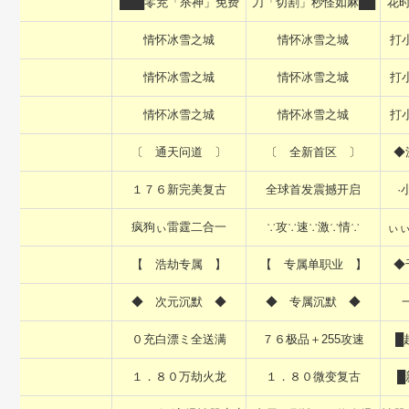
███零茺「杀神」免费
刀「切割」秒怪如麻██
花
情怀冰雪之城
情怀冰雪之城
打
情怀冰雪之城
情怀冰雪之城
打
情怀冰雪之城
情怀冰雪之城
打
〔 通天问道 〕
〔 全新首区 〕
◆
１７６新完美复古
全球首发震撼开启
·
疯狗ぃ雷霆二合一
∵攻∵速∵激∵情∵
ぃ
【 浩劫专属 】
【 专属单职业 】
◆
◆ 次元沉默 ◆
◆ 专属沉默 ◆
０充白漂ミ全送满
７６极品＋255攻速
█
１．８０万劫火龙
１．８０微变复古
█