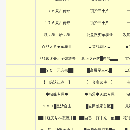
１７６复古传奇
顶赞三十八
１７６复古传奇
顶赞三十八
以．暴．治．暴
公益微变单职业
攻
百战火龙★单职业
〓首战首区〓
★
『独家迷失』全爆通关
真正０充的█神器▄▄▄
零
██８０十元合击██
█高爆星王+3█
1
【 隐退江湖 】
【 金庸武侠 】
◆蝴蝶专属◆
◆高爆◆沉默专属
独
１８０█星沙合击
█全网独家首区█
最
██╋狂刀杀神恶魔╋█
██自己╋打╋充╋值██
花
〓┃复古神器攻速┃
█免费全屏切割█〓
█