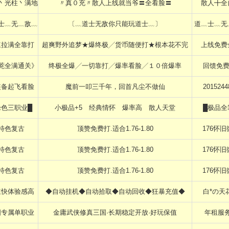
丶光柱丶满地
〃真０充〃散人上线就当爷〓全看脸〓
散人╋全
士﹏无﹏敌﹏
〔﹏道士无敌你只能玩道士﹏〕
道﹏士﹏无
速拉满全靠打
超爽野外追梦★爆终极╱货币随便打★根本花不完
上线免费
茺全满通关》
终极全爆╱一切靠打╱爆率看脸╱１０倍爆率
回馈免费
装备起飞看脸
魔前一叩三千年，回首凡尘不做仙
2015244
绿色三职业█
ゞ小极品+5ゞ经典情怀ゞ爆率高ゞ散人天堂ゞ
█极品全
特色复古
顶赞免费打.适合1.76-1.80
176怀旧
特色复古
顶赞免费打.适合1.76-1.80
176怀旧
特色复古
顶赞免费打.适合1.76-1.80
176怀旧
速快体验感高
◆自动挂机◆自动拾取◆自动回收◆狂暴充值◆
白*の天
国专属单职业
金庸武侠修真三国·长期稳定开放·好玩保值
年租服