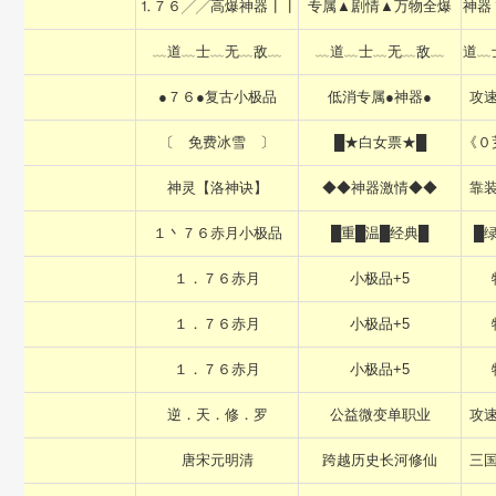
⒈７６╱╱高爆神器┃┃
专属▲剧情▲万物全爆
神器
﹏道﹏士﹏无﹏敌﹏
﹏道﹏士﹏无﹏敌﹏
道﹏
●７６●复古小极品
低消专属●神器●
攻
〔 免费冰雪 〕
█★白女票★█
《０
神灵【洛神诀】
◆◆神器激情◆◆
靠
１丶７６赤月小极品
█重█温█经典█
█
１．７６赤月
小极品+5
１．７６赤月
小极品+5
１．７６赤月
小极品+5
逆．天．修．罗
公益微变单职业
攻
唐宋元明清
跨越历史长河修仙
三