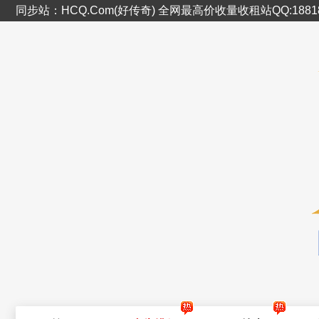
同步站：HCQ.Com(好传奇) 全网最高价收量收租站QQ:1881