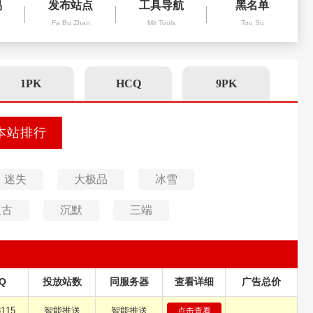
易
发布站点
工具导航
黑名单
Fa Bu Zhan
Mir Tools
Tou Su
1PK
HCQ
9PK
迷失
大极品
冰雪
复古
沉默
三端
Q
投放站数
同服务器
查看详细
广告总价
115
智能推送
智能推送
点击查看