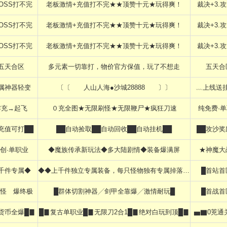
BOSS打不完
老板激情+充值打不完★★顶赞十元★玩得爽！
裁决+3.攻
BOSS打不完
老板激情+充值打不完★★顶赞十元★玩得爽！
裁决+3.攻
BOSS打不完
老板激情+充值打不完★★顶赞十元★玩得爽！
裁决+3.攻
五天合区
多元素一切靠打，物价官方保值，玩了不想走
五天合
属神器轻变
〔〔 人山人海●沙城28888 〕〕
﹏上线送
零充→起飞
０充全图★无限刷怪★无限鞭尸★疯狂刀速
纯免费·
充值可打██
██自动捡取██自动回收██自动挂机██
██攻沙奖
创·单职业
◆魔族传承新玩法◆多大陆剧情◆装备爆满屏
★神魔大
千件专属◆
◆◆上千件独立专属装备，每只怪物独有专属掉落◆◆
█首站首
小怪ゞ爆终极
█群体切割神器╱剑甲全靠爆╱激情耐玩█
█首战首
货币全爆█▊
█▊复古单职业█▊无限刀2合1█▊绝对白玩到顶█▊
▅▇0茺通