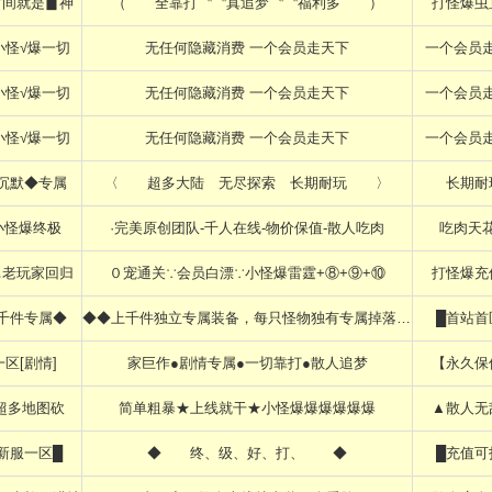
时间就是▊神
（ 全靠打〝〝真追梦〝〝福利多 ）
打怪爆虫
小怪√爆一切
无任何隐藏消费 一个会员走天下
一个会员
小怪√爆一切
无任何隐藏消费 一个会员走天下
一个会员
小怪√爆一切
无任何隐藏消费 一个会员走天下
一个会员
沉默◆专属
〈 超多大陆 无尽探索 长期耐玩 〉
长期耐
小怪爆终极
·完美原创团队-千人在线-物价保值-散人吃肉
吃肉天
ぃ老玩家回归
０宠通关∵会员白漂∵小怪爆雷霆+⑧+⑨+⑩
打怪爆充
千件专属◆
◆◆上千件独立专属装备，每只怪物独有专属掉落◆◆
█首站首
一区[剧情]
家巨作●剧情专属●一切靠打●散人追梦
【永久保
超多地图砍
简单粗暴★上线就干★小怪爆爆爆爆爆爆
▲散人无
新服一区█
◆ 终、级、好、打、 ◆
█充值可