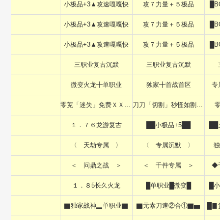
小极品+3▲攻速嘎嘎快
攻７力量＋５极品
█
小极品+3▲攻速嘎嘎快
攻７力量＋５极品
█
小极品+3▲攻速嘎嘎快
攻７力量＋５极品
█
三职业复古沉默
三职业复古沉默
微变火龙╋单职业
独家╋首战首区
专
零茺「迷失」免费ＸＸＸＸＸ
刀刀「切割」秒怪如割草ＸＸ
１．７６龙游复古
██小极品+5██
██
〈 天劫专属 〉
〈 专属沉默 〉
独
＜ 问鼎之战 ＞
＜ 千件专属 ＞
◆
１．８5长久火龙
█单职业█微变█
█
▇独家战神▂单职业▇
▇元素刀速②合①▇▅
█▊