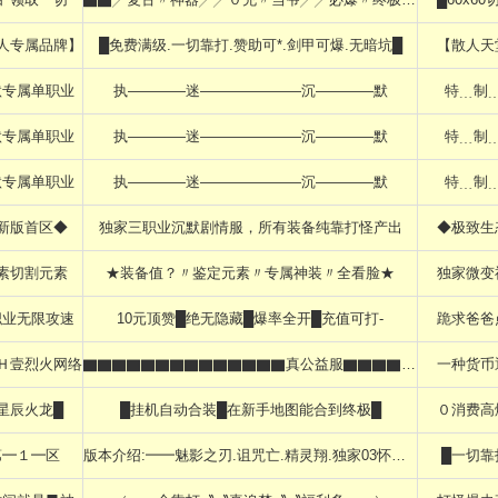
人专属品牌】
█免费满级.一切靠打.赞助可*.剑甲可爆.无暗坑█
【散人天
默专属单职业
执————迷———————沉————默
特﹍制
默专属单职业
执————迷———————沉————默
特﹍制
默专属单职业
执————迷———————沉————默
特﹍制
新版首区◆
独家三职业沉默剧情服，所有装备纯靠打怪产出
◆极致生
素切割元素
★装备值？〃鉴定元素〃专属神装〃全看脸★
独家微变
职业无限攻速
10元顶赞█绝无隐藏█爆率全开█充值可打-
跪求爸爸
Ｈ壹烈火网络
▇▇▇▇▇▇▇▇▇▇▇▇▇▇真公益服▇▇▇▇▇▇▇▇▇▇▇▇▇▇
一种货币
星辰火龙█
█挂机自动合装█在新手地图能合到终极█
０消费高
第━１━区
版本介绍:━━魅影之刃.诅咒亡.精灵翔.独家03怀旧━━
█一切靠