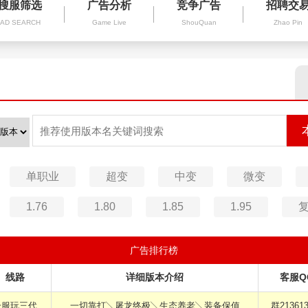
搜服筛选
广告分析
竞争广告
招聘交
AD SEARCH
Game Live
ShouQuan
Zhao Pin
单职业
超变
中变
微变
1.76
1.80
1.85
1.95
广告排行榜
线路
详细版本介绍
客服Q
一服玩三代
一切靠打╲屠龙终极╲生态养老╲装备保值
群213613