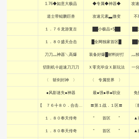
1.76◆如意大极品
◆专属◆神器◆
攻速
道士带鲲鹏巨兽
攻速元素▃微变
不
１．７６龙游复古
██小极品+5██
██
１．８０盛天合击
█全网独家首区█
██
刀刀灬神器╲高爆
装备好爆█材料好打
灬
切割机╋超速刀刀刀
Ｘ零充毕业Ｘ新玩法
一
〈 斩剑封神 〉
〈 专属世界 〉
●风影迷失●神器
最●强●单●职业
免
【 ７６╋８０．合击 】
〓第１战．１区〓
〔
１．８０奉天传奇
“ 首区 ”
▲
１．８０奉天传奇
“ 首区 ”
▲