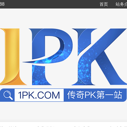
88
首页
站务