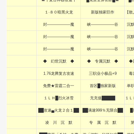
１·８０暗黑火龙
新版独家巨作
【散
封——————魔
峡——————谷
沉
封——————魔
峡——————谷
沉
封——————魔
峡——————谷
沉
◆ 幻世沉默 ◆
◆ 专属沉默 ◆
◆
1.76龙腾复古攻速
三职业小极品+9
毒
免费★雷霆二合一
首区█独家新版
单
１ＬＨ█烈火冰雪
无充值█████
１Ｌ
██攻速▄火龙２合１██
██满速999％无限合██
█
凌 川 沉 默
专 属 沉 默