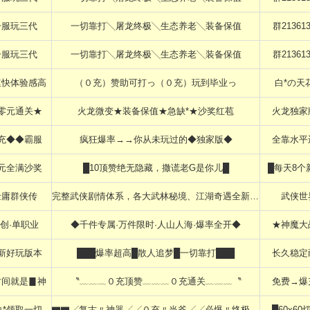
一服玩三代
一切靠打╲屠龙终极╲生态养老╲装备保值
群213613
一服玩三代
一切靠打╲屠龙终极╲生态养老╲装备保值
群213613
速快体验感高
（０充）赞助可打っ（０充）玩到毕业っ
白*の天
零元通关★
火龙微变★装备保值★急缺*★沙奖红苞
火龙独家
充◆◆霸服
疯狂爆率→→你从未玩过的◆独家版◆
全靠水平
0元全满沙奖
█10顶赞绝无隐藏，撒谎老G是你儿█
█每天8个
金庸群侠传
完整武侠剧情体系，各大武林秘境、江湖奇遇全新设计
武侠世
创·单职业
◆千件专属·万件限时·人山人海·爆率全开◆
★神魔大
新好玩版本
███爆率超高█散人追梦█一切靠打███
长久稳定
时间就是▊神
〝﹏﹏﹏０充顶赞﹏﹏﹏０充通关﹏﹏﹏〝
免费→爆
白*领取一切
▇▇╱复古〃神器╱╱０充〃当爷╱╱必爆〃终极▇▇
█60x60