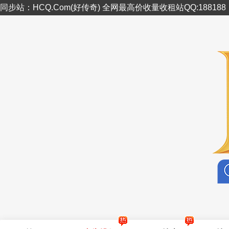
同步站：HCQ.Com(好传奇) 全网最高价收量收租站QQ:18818