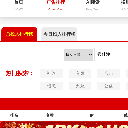
首页
广告排行
AI搜索
搜
HOME
GuangGao
DeepSeek
AD 
总投入排行榜
今日投入排行榜
热门搜索：
神器
专属
合击
暗黑
火龙
公益
排名
名称
线
IP