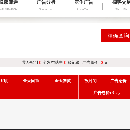
搜服筛选
广告分析
竞争广告
招聘交
AD SEARCH
Game Live
ShouQuan
Zhao Pin
共匹配到
0
个发布站中
0
条记录, 广告总价:
0
元
固顶
全天固顶
全天套黄
改时间
广告总价
广告总价: 0 元