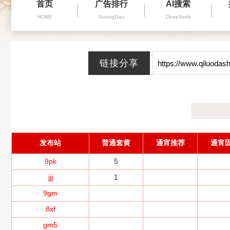
首页
广告排行
AI搜索
HOME
GuangGao
DeepSeek
发布站
普通套黄
通宵推荐
通宵
9pk
5
jjj
1
9gm
8xf
gm5