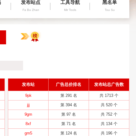
易
发布站点
工具导航
黑名单
Fa Bu Zhan
Mir Tools
Tou Su
发布站
广告总价排名
发布站总广告数
9pk
第 291 名
共 1713 个
jjj
第 394 名
共 520 个
9gm
第 97 名
共 752 个
8xf
第 71 名
共 134 个
gm5
第 124 名
共 196 个