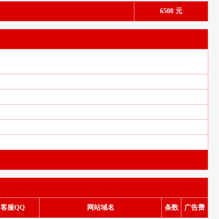
6508 元
客服QQ
网站域名
条数
广告费