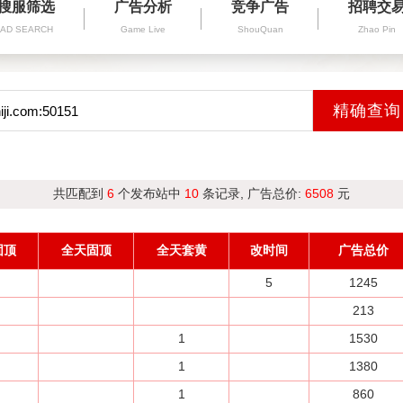
搜服筛选
广告分析
竞争广告
招聘交
AD SEARCH
Game Live
ShouQuan
Zhao Pin
共匹配到
6
个发布站中
10
条记录, 广告总价:
6508
元
固顶
全天固顶
全天套黄
改时间
广告总价
5
1245
213
1
1530
1
1380
1
860