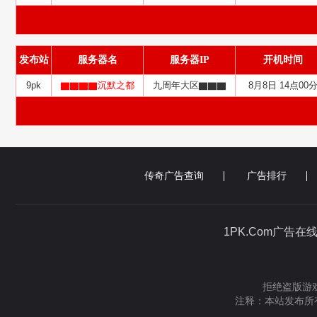
发布站
服务器名
服务器IP
开机时间
9pk
▇▇▇▇沉默之都
九周年大区▇▇▇
8月8日 14点00
传奇广告查询
广告排行
1PK.Com广告在
拒绝盗版游戏
注释：本站发布所