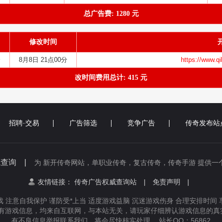
总广告费: 1280 元
修改时间
分
8月8日 21点00分
https://www.q
改时间费用总计: 415 元
招聘·交易
广告筛选
竞争广告
传奇发布站
线查询 |
为 新开传奇网站，单职业传奇，复古传奇，传奇手游 提供一
友情链接：
传奇广告权威查询站
|
免责声明
|
 注意自我保护 谨防受*上当 适度游戏益脑 沉迷游戏伤身 合理安排时间
有游戏信息，均来自互联网，与本站无关，请玩家仔细辨认游戏信息的真实
有不良信息举报联系我们，将会尽快核实处理， 站长QQ：56862