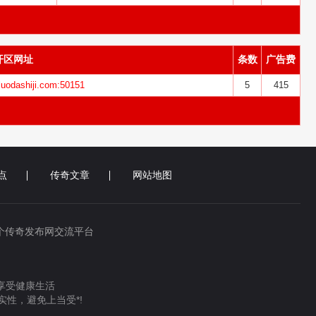
开区网址
条数
广告费
iluodashiji.com:50151
5
415
点
传奇文章
网站地图
个传奇发布网交流平台
 享受健康生活
性，避免上当受*!