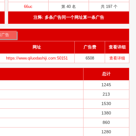
66uc
第 40 名
共 197 个
注释: 多条广告同一个网址算一条广告
网址
广告费
查看详细
https://www.qiluodashiji.com:50151
6508
查看详细
总计
1245
213
1530
1380
860
1280