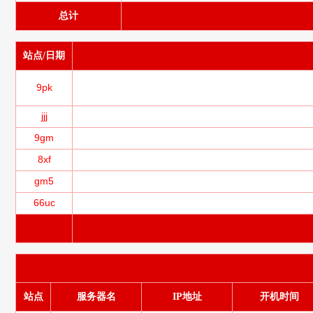
总计
站点/日期
9pk
jjj
9gm
8xf
gm5
66uc
站点
服务器名
IP地址
开机时间