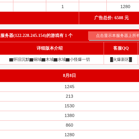
1
1280
广告总价: 6508 元
器(122.228.245.154)的游戏有 1 个
详细版本介绍
客服QQ
▇怀旧沉默▇铜域▇木域▇水域▇小怪爆一切
█火爆新区█
8月8日
1245
213
1530
1380
860
1280