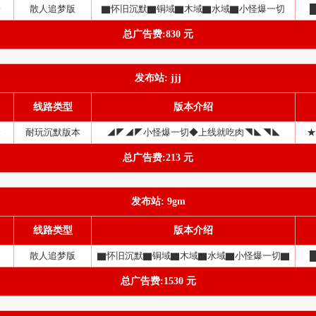
分
散人追梦版
▇怀旧沉默▇铜域▇木域▇水域▇小怪爆一切
总广告费:830 元
发布站: jjj
线路类型
版本介绍
分
耐玩沉默版本
◢◤◢◤小怪爆一切◆上线就吃肉◥◣◥◣
★
总广告费:213 元
发布站: 9gm
线路类型
版本介绍
散人追梦版
▇怀旧沉默▇铜域▇木域▇水域▇小怪爆一切▇
总广告费:1530 元