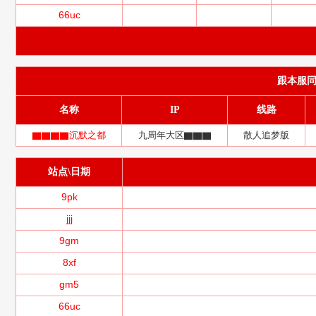
66uc
跟本服同服务
名称
IP
线路
▇▇▇▇沉默之都
九周年大区▇▇▇
散人追梦版
站点\日期
9pk
jjj
9gm
8xf
gm5
66uc