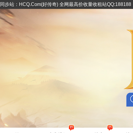
同步站：HCQ.Com(好传奇) 全网最高价收量收租站QQ:18818