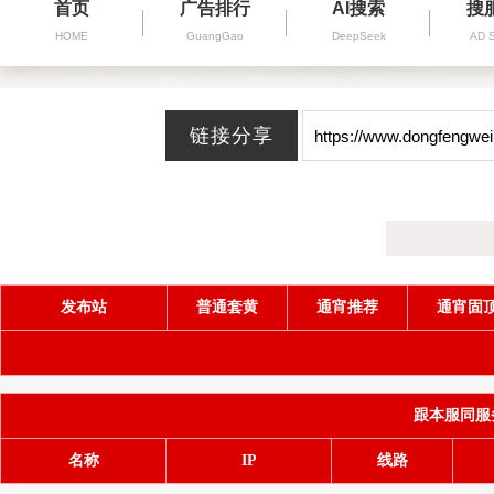
首页
广告排行
AI搜索
搜
HOME
GuangGao
DeepSeek
AD 
发布站
普通套黄
通宵推荐
通宵固
跟本服同服务器(
名称
IP
线路