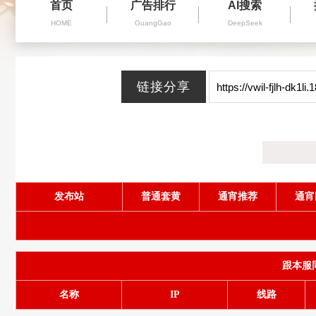
首页
广告排行
AI搜索
HOME
GuangGao
DeepSeek
发布站
普通套黄
通宵推荐
通宵
跟本服同服
名称
IP
线路