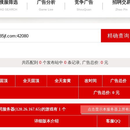
搜服筛选
广告分析
竞争广告
招聘交
AD SEARCH
Game Live
ShouQuan
Zhao Pin
共匹配到
0
个发布站中
0
条记录, 广告总价:
0
元
固顶
全天固顶
全天套黄
改时间
广告总价
广告总价: 0 元
务器(120.26.167.65)的游戏有 1 个
详细版本介绍
客服QQ